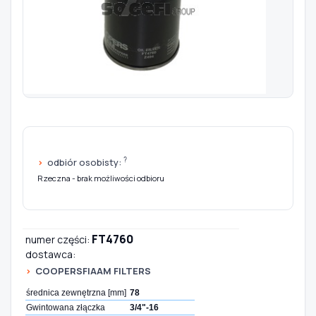
Szukaj pasujących części
Anuluj
?
odbiór osobisty:
Rzeczna - brak możliwości odbioru
FT4760
numer części:
dostawca:
COOPERSFIAAM FILTERS
średnica zewnętrzna [mm]
78
Gwintowana złączka
3/4"-16