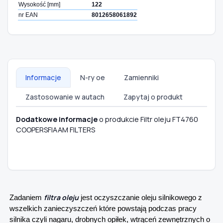
Wysokość [mm]
122
nr EAN
8012658061892
Informacje
N-ry oe
Zamienniki
Zastosowanie w autach
Zapytaj o produkt
Dodatkowe informacje
o produkcie Filtr oleju FT4760
COOPERSFIAAM FILTERS
filtra oleju
Zadaniem
jest oczyszczanie oleju silnikowego z
wszelkich zanieczyszczeń które powstają podczas pracy
silnika czyli nagaru, drobnych opiłek, wtrąceń zewnętrznych o