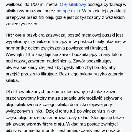
wielkości do 1/50 milimetra.
Olej silnikowy
podlega cyrkulacji w
silniku wymuszonej przez
pompę oleju
. W trakcie tej cyrkulacji
przepływa przez filtr oleju gdzie jest oczyszczony z wszelkich
zanieczyszczeń.
Filtr oleju
przybiera zazwyczaj postać metalowej puszki jest
wypełniony czynnikiem filtrującym w postaci bibuły ułożonej w
harmonijkę celem zwiększenia powierzchni filtrującej.
Wewnątrz filtra znajduje się zawór bocznikujący znany także
pod nazwą zaworem nadciśnienia. Zawór bocznikujący
otwiera się kiedy olej jest zbyt gęsty albo zbyt brudny aby
przejść przez sito filtrujące. Bez niego byłoby ryzyko zatarcia
silnika.
Dla filtrów ułożonych poziomo stosowany jest także zawór
przeciwzwrotny który ma za zadanie uniemożliwić spływanie
oleju silnikowego z całego silnika do miski olejowej przy
wyłączonym silniku. Dzięki temu tuż po włączeniu silnika
część oleju może już smarować cały układ. Stosuje się także
wkłady filtra oleju
tak zwane
. Wkład ma postać zwiniętej
bibuły w formie harmonijkii jest umieszczany jest w puszce