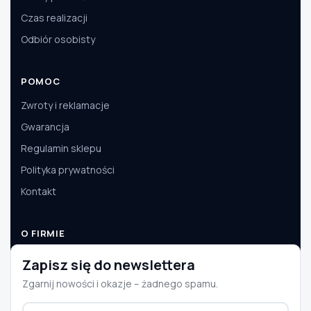
Czas realizacji
Odbiór osobisty
POMOC
Zwroty i reklamacje
Gwarancja
Regulamin sklepu
Polityka prywatności
Kontakt
O FIRMIE
O nas
Zapisz się do newslettera
Dane firmy
Zgarnij nowości i okazje – żadnego spamu.
Aktualności