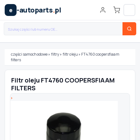
-autoparts
.
pl
e
części samochodowe
»
filtry
»
filtr oleju
»
FT4760 coopersfiaam
filters
Wybierz swój pojazd
Filtr oleju FT4760 COOPERSFIAAM
MARKA
FILTERS
MODEL
TYP / SILNIK