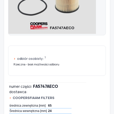
Szukaj pasujących części
Anuluj
?
odbiór osobisty:
Rzeczna - brak możliwości odbioru
FA5747AECO
numer części:
dostawca:
COOPERSFIAAM FILTERS
średnica zewnętrzna [mm]
65
Średnica wewnętrzna [mm]
24