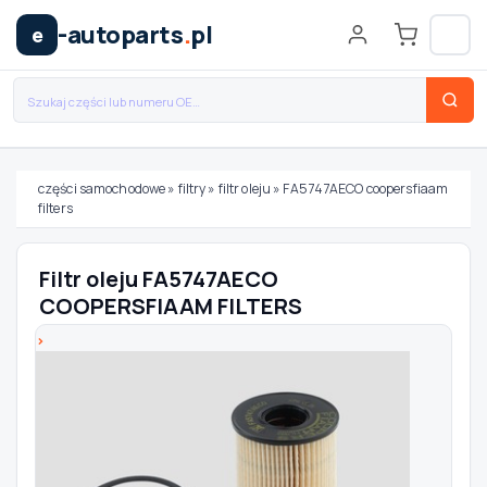
-autoparts
.
pl
e
części samochodowe
»
filtry
»
filtr oleju
»
FA5747AECO coopersfiaam
filters
Wybierz swój pojazd
Filtr oleju FA5747AECO
MARKA
COOPERSFIAAM FILTERS
MODEL
TYP / SILNIK