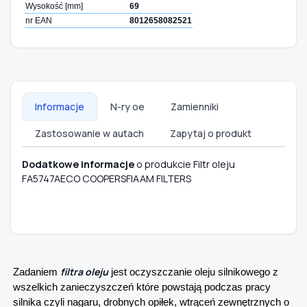
Wysokość [mm]
69
nr EAN
8012658082521
Informacje
N-ry oe
Zamienniki
Zastosowanie w autach
Zapytaj o produkt
Dodatkowe informacje
o produkcie Filtr oleju
FA5747AECO COOPERSFIAAM FILTERS
filtra oleju
Zadaniem
jest oczyszczanie oleju silnikowego z
wszelkich zanieczyszczeń które powstają podczas pracy
silnika czyli nagaru, drobnych opiłek, wtrąceń zewnętrznych o