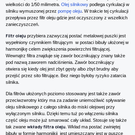
wielkości do 1/50 milimetra.
Olej silnikowy
podlega cyrkulacji w
silniku wymuszonej przez
pompę oleju
. W trakcie tej cyrkulacji
przepływa przez filtr oleju gdzie jest oczyszczony z wszelkich
zanieczyszczeń.
Filtr oleju
przybiera zazwyczaj postać metalowej puszki jest
wypełniony czynnikiem filtrującym w postaci bibuły ułożonej w
harmonijkę celem zwiększenia powierzchni filtrującej.
Wewnątrz filtra znajduje się zawór bocznikujący znany także
pod nazwą zaworem nadciśnienia. Zawór bocznikujący
otwiera się kiedy olej jest zbyt gęsty albo zbyt brudny aby
przejść przez sito filtrujące. Bez niego byłoby ryzyko zatarcia
silnika.
Dla filtrów ułożonych poziomo stosowany jest także zawór
przeciwzwrotny który ma za zadanie uniemożliwić spływanie
oleju silnikowego z całego silnika do miski olejowej przy
wyłączonym silniku. Dzięki temu tuż po włączeniu silnika
część oleju może już smarować cały układ. Stosuje się także
wkłady filtra oleju
tak zwane
. Wkład ma postać zwiniętej
bibuły w formie harmonijkii jest umieszczany jest w puszce