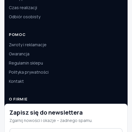
Czas realizacji
Odbiór osobisty
POMOC
Zwroty i reklamacje
Gwarancja
Regulamin sklepu
Polityka prywatności
Kontakt
O FIRMIE
O nas
Zapisz się do newslettera
Dane firmy
Zgarnij nowości i okazje – żadnego spamu.
Aktualności