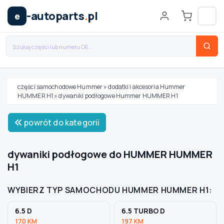
-autoparts
.
pl
e
części samochodowe Hummer
»
dodatki i akcesoria Hummer
HUMMER H1
»
dywaniki podłogowe Hummer HUMMER H1
Wybierz swój pojazd
powrót do kategorii
MARKA
dywaniki podłogowe do HUMMER HUMMER
H1
MODEL
WYBIERZ TYP SAMOCHODU HUMMER HUMMER H1:
TYP / SILNIK
6.5 D
6.5 TURBO D
170 KM
197 KM