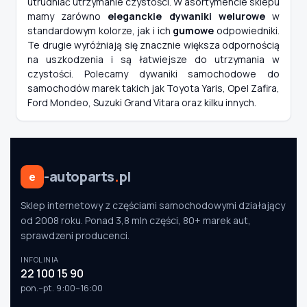
utrudniać utrzymanie czystości. W asortymencie sklepu
mamy zarówno
eleganckie dywaniki welurowe
w
standardowym kolorze, jak i ich
gumowe
odpowiedniki.
Te drugie wyróżniają się znacznie większa odpornością
na uszkodzenia i są łatwiejsze do utrzymania w
czystości. Polecamy dywaniki samochodowe do
samochodów marek takich jak Toyota Yaris, Opel Zafira,
Ford Mondeo, Suzuki Grand Vitara oraz kilku innych.
-autoparts
.
pl
e
Sklep internetowy z częściami samochodowymi działający
od 2008 roku. Ponad 3,8 mln części, 80+ marek aut,
sprawdzeni producenci.
INFOLINIA
22 100 15 90
pon.–pt. 9:00–16:00