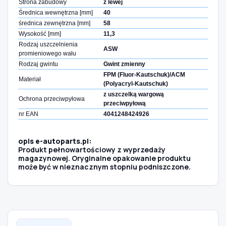
Strona zabudowy
z lewej
Średnica wewnętrzna [mm]
40
średnica zewnętrzna [mm]
58
Wysokość [mm]
11,3
Rodzaj uszczelnienia
ASW
promieniowego wału
Rodzaj gwintu
Gwint zmienny
FPM (Fluor-Kautschuk)/ACM
Materiał
(Polyacryl-Kautschuk)
z uszczelką wargową
Ochrona przeciwpyłowa
przeciwpyłową
nr EAN
4041248424926
opis e-autoparts.pl:
Produkt pełnowartościowy z wyprzedaży
magazynowej. Oryginalne opakowanie produktu
może być w nieznacznym stopniu podniszczone.