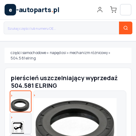
-autoparts
.
pl
e
części samochodowe
»
napęd osi
»
mechanizm różnicowy
»
504.581 elring
Wybierz swój pojazd
pierścień uszczelniający wyprzedaż
MARKA
504.581 ELRING
MODEL
TYP / SILNIK