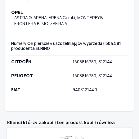
OPEL
ASTRA G, ARENA, ARENA Combi, MONTEREY B,
FRONTERA B, MO, ZAFIRA A
Numery OE pierścień uszczelniający wyprzedaż 504.581
producenta ELRING
CITROËN
1608816780, 312144
PEUGEOT
1608816780, 312144
FIAT
9403121440
Klienci którzy zakupili ten produkt kupili również: