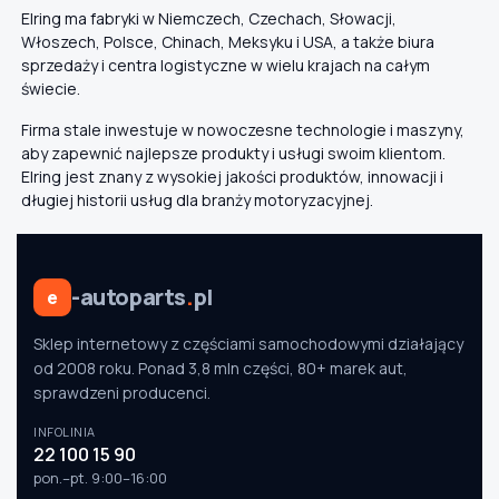
Elring ma fabryki w Niemczech, Czechach, Słowacji,
Włoszech, Polsce, Chinach, Meksyku i USA, a także biura
sprzedaży i centra logistyczne w wielu krajach na całym
świecie.
Firma stale inwestuje w nowoczesne technologie i maszyny,
aby zapewnić najlepsze produkty i usługi swoim klientom.
Elring jest znany z wysokiej jakości produktów, innowacji i
długiej historii usług dla branży motoryzacyjnej.
-autoparts
.
pl
e
Sklep internetowy z częściami samochodowymi działający
od 2008 roku. Ponad 3,8 mln części, 80+ marek aut,
sprawdzeni producenci.
INFOLINIA
22 100 15 90
pon.–pt. 9:00–16:00