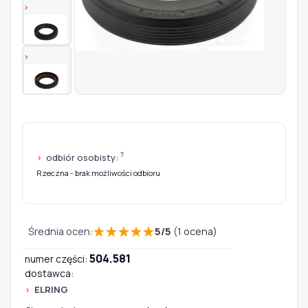
Szukaj pasujących części
Anuluj
?
odbiór osobisty:
Rzeczna - brak możliwości odbioru
★
★
★
★
★
Średnia ocen:
5
/
5
(
1
ocena)
504.581
numer części:
dostawca:
ELRING