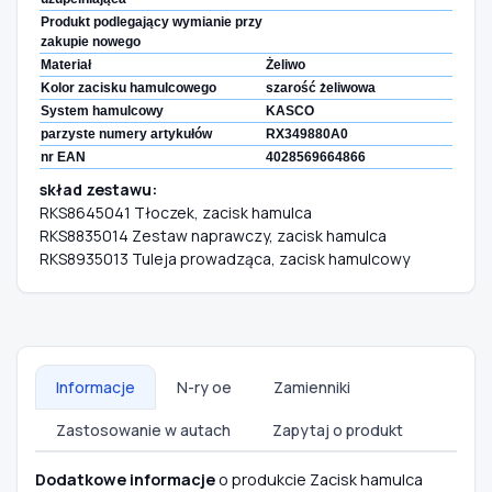
Produkt podlegający wymianie przy
zakupie nowego
Materiał
Żeliwo
Kolor zacisku hamulcowego
szarość żeliwowa
System hamulcowy
KASCO
parzyste numery artykułów
RX349880A0
nr EAN
4028569664866
skład zestawu:
RKS8645041 Tłoczek, zacisk hamulca
RKS8835014 Zestaw naprawczy, zacisk hamulca
RKS8935013 Tuleja prowadząca, zacisk hamulcowy
Informacje
N-ry oe
Zamienniki
Zastosowanie w autach
Zapytaj o produkt
Dodatkowe informacje
o produkcie Zacisk hamulca