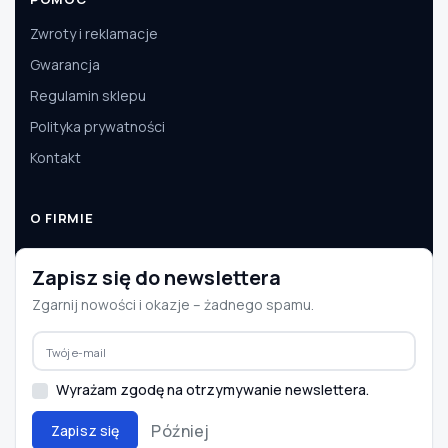
Zwroty i reklamacje
Gwarancja
Regulamin sklepu
Polityka prywatności
Kontakt
O FIRMIE
O nas
Zapisz się do newslettera
Dane firmy
Zgarnij nowości i okazje – żadnego spamu.
Aktualności
Współpraca B2B
Wyrażam zgodę na otrzymywanie newslettera.
Później
Zapisz się
© 2008–2026 e-autoparts.pl · Wszelkie prawa zastrzeżone