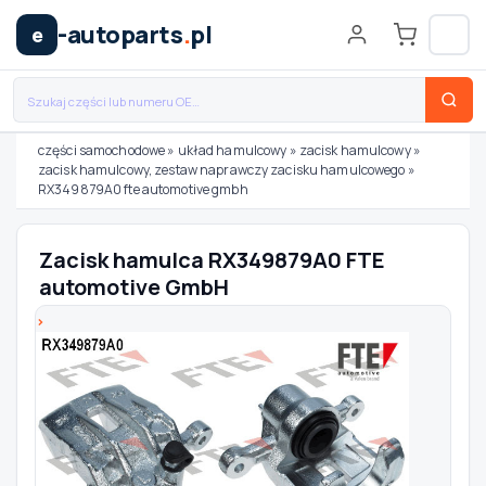
-autoparts
.
pl
e
części samochodowe
»
układ hamulcowy
»
zacisk hamulcowy
»
zacisk hamulcowy, zestaw naprawczy zacisku hamulcowego
»
Wybierz swój pojazd
RX349879A0 fte automotive gmbh
MARKA
Zacisk hamulca RX349879A0 FTE
automotive GmbH
MODEL
TYP / SILNIK