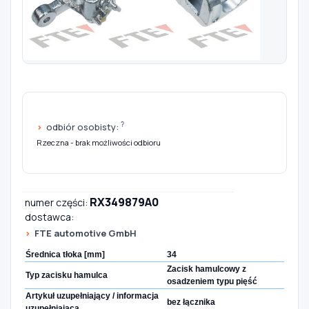
Szukaj pasujących części
Anuluj
?
odbiór osobisty:
Rzeczna - brak możliwości odbioru
RX349879A0
numer części:
dostawca:
FTE automotive GmbH
Średnica tłoka [mm]
34
Zacisk hamulcowy z
Typ zacisku hamulca
osadzeniem typu pięść
Artykuł uzupełniający / informacja
bez łącznika
uzupełniająca