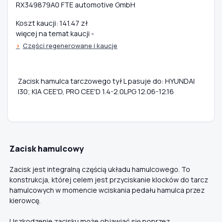
RX349879A0 FTE automotive GmbH
Koszt kaucji: 141.47 zł
więcej na temat kaucji -
Części regenerowane i kaucje
Zacisk hamulca tarczowego tył L pasuje do: HYUNDAI
I30; KIA CEE'D, PRO CEE'D 1.4-2.0LPG 12.06-12.16
Zacisk hamulcowy
Zacisk jest integralną częścią układu hamulcowego. To
konstrukcja, której celem jest przyciskanie klocków do tarcz
hamulcowych w momencie wciskania pedału hamulca przez
kierowcę.
Uszkodzenie zacisku może objawiać się poprzez