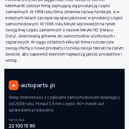
Meinhardt założył firmę zajmującą się produkcją części
zamiennych. W 1958 roku firma zmieniła nazwę na Meyle, a w
kolejnych latach zaczęła się specjalizować w produkcji części
samochodowych. W 1995 roku Meyle wprowadził na rynek
swoją linię części zamiennych o nazwie Meyle HD (Heavy
Duty), skierowaną głównie do samochodów użytkowych i
ciężarowych. W ciągu ostatnich kilku lat firma rozszerzyła
swoją ofertę o nowe produkty i rozwija swoje fabryki na całym
świecie, aby zapewnić klientom najlepszą jakość produktów i
usług.
-autoparts
.
pl
e
Sklep internetowy z częściami samochodowymi działający
od 2008 roku. Ponad 3,8 mln części, 80+ marek aut,
sprawdzeni producenci.
INFOLINIA
22 100 15 90