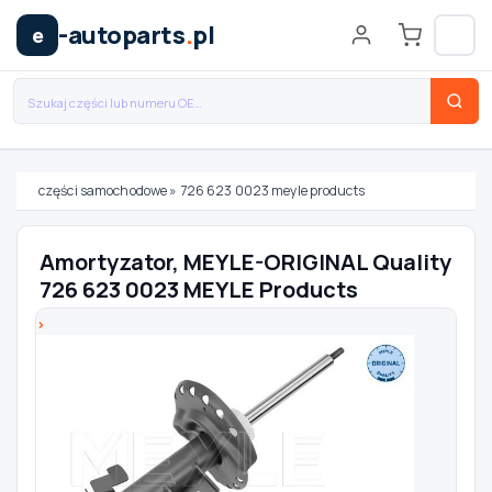
-autoparts
.
pl
e
części samochodowe
»
726 623 0023 meyle products
Wybierz swój pojazd
Amortyzator, MEYLE-ORIGINAL Quality
726 623 0023 MEYLE Products
MARKA
MODEL
TYP / SILNIK