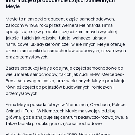
Informacje o producencie części zamiennych
Meyle
Meyle to niemiecki producent części samochodowych,
założony w 1958 roku przez Wernera Meinharda. Firma
specjalizuje się w produkcji części zamiennych wysokiej
jakości, takich jak łożyska, tuleje, wahacze, układy
hamulcowe, układy kierownicze i wiele innych. Meyle oferuje
części zamienniki do samochodów osobowych, ciężarowych
oraz przemysłowych.
Zakres produkcji Meyle obejmuje części samochodowe do
wielu marek samochodów, takich jak Audi, BMW, Mercedes-
Benz, Volkswagen, Volvo, oraz wiele innych. Meyle produkuje
również części do pojazdów budowlanych, rolniczych i
przemysłowych.
Firma Meyle posiada fabryki w Niemczech, Czechach, Polsce,
Chinach i Turcji. W Niemczech Meyle ma swoją siedzibę
główną, gdzie znajduje się centrum badawczo-rozwojowe, a
także fabryki produkujące części samochodowe.
Historia firmy Meyle sięga roku 1950, kiedy to Werner