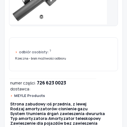
Szukaj pasujących części
Anuluj
?
odbiór osobisty:
Rzeczna - brak możliwości odbioru
726 623 0023
numer części:
dostawca:
MEYLE Products
Strona zabudowy:oś przednia, z lewej
Rodzaj amortyzatorów:cisnienie gazu
System tłumienia drgań zawieszenia:dwururka
Typ amortyzatora:Amortyzator teleskopowy
Zawieszenie:dla pojazdów bez zawieszenia