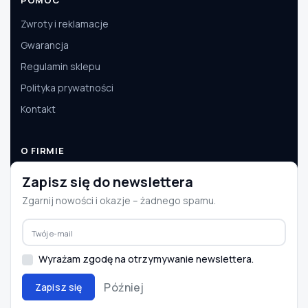
Zwroty i reklamacje
Gwarancja
Regulamin sklepu
Polityka prywatności
Kontakt
O FIRMIE
O nas
Zapisz się do newslettera
Dane firmy
Zgarnij nowości i okazje – żadnego spamu.
Aktualności
Współpraca B2B
Wyrażam zgodę na otrzymywanie newslettera.
Później
Zapisz się
© 2008–2026 e-autoparts.pl · Wszelkie prawa zastrzeżone