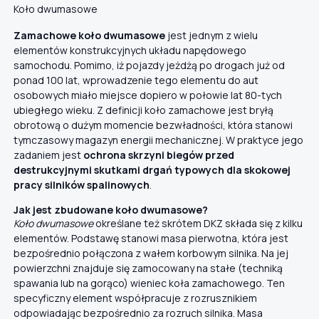
Koło dwumasowe
Zamachowe koło dwumasowe
jest jednym z wielu
elementów konstrukcyjnych układu napędowego
samochodu. Pomimo, iż pojazdy jeżdżą po drogach już od
ponad 100 lat, wprowadzenie tego elementu do aut
osobowych miało miejsce dopiero w połowie lat 80-tych
ubiegłego wieku. Z definicji koło zamachowe jest bryłą
obrotową o dużym momencie bezwładności, która stanowi
tymczasowy magazyn energii mechanicznej. W praktyce jego
zadaniem jest
ochrona skrzyni biegów przed
destrukcyjnymi skutkami drgań typowych dla skokowej
pracy silników spalinowych
.
Jak jest zbudowane koło dwumasowe?
Koło dwumasowe
określane też skrótem DKZ składa się z kilku
elementów. Podstawę stanowi masa pierwotna, która jest
bezpośrednio połączona z wałem korbowym silnika. Na jej
powierzchni znajduje się zamocowany na stałe (techniką
spawania lub na gorąco) wieniec koła zamachowego. Ten
specyficzny element współpracuje z rozrusznikiem
odpowiadając bezpośrednio za rozruch silnika. Masa