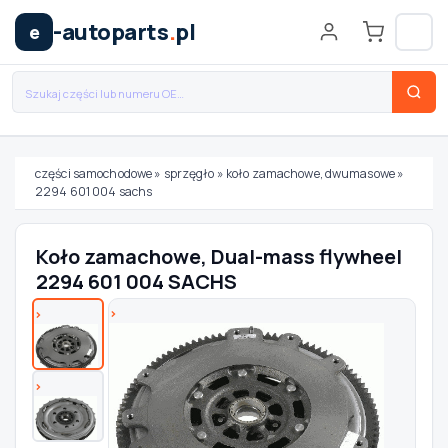
-autoparts
.
pl
e
części samochodowe
»
sprzęgło
»
koło zamachowe, dwumasowe
»
2294 601 004 sachs
Wybierz swój pojazd
Koło zamachowe, Dual-mass flywheel
MARKA
2294 601 004 SACHS
MODEL
TYP / SILNIK