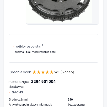
Szukaj pasujących części
Anuluj
?
odbiór osobisty:
Rzeczna - brak możliwości odbioru
★
★
★
★
★
Średnia ocen:
5
/
5
(
6
ocen)
2294 601 004
numer części:
dostawca:
SACHS
Średnica [mm]
240
Artykuł uzupełniający / informacja
bez zestawu