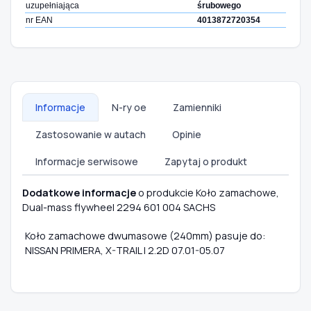
uzupełniająca
śrubowego
nr EAN
4013872720354
Informacje
N-ry oe
Zamienniki
Zastosowanie w autach
Opinie
Informacje serwisowe
Zapytaj o produkt
Dodatkowe informacje
o produkcie Koło zamachowe,
Dual-mass flywheel 2294 601 004 SACHS
Koło zamachowe dwumasowe (240mm) pasuje do:
NISSAN PRIMERA, X-TRAIL I 2.2D 07.01-05.07