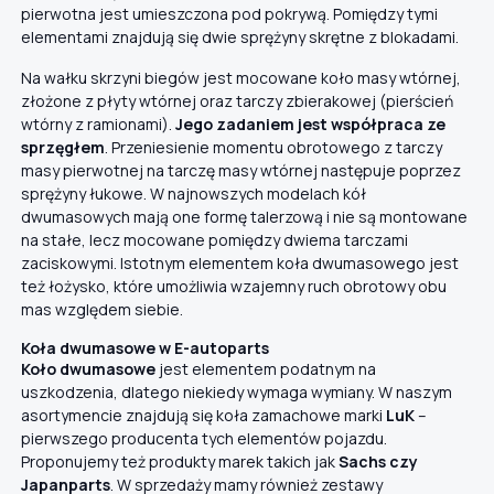
pierwotna jest umieszczona pod pokrywą. Pomiędzy tymi
elementami znajdują się dwie sprężyny skrętne z blokadami.
Na wałku skrzyni biegów jest mocowane koło masy wtórnej,
złożone z płyty wtórnej oraz tarczy zbierakowej (pierścień
wtórny z ramionami).
Jego zadaniem jest współpraca ze
sprzęgłem
. Przeniesienie momentu obrotowego z tarczy
masy pierwotnej na tarczę masy wtórnej następuje poprzez
sprężyny łukowe. W najnowszych modelach kół
dwumasowych mają one formę talerzową i nie są montowane
na stałe, lecz mocowane pomiędzy dwiema tarczami
zaciskowymi. Istotnym elementem koła dwumasowego jest
też łożysko, które umożliwia wzajemny ruch obrotowy obu
mas względem siebie.
Koła dwumasowe w E-autoparts
Koło dwumasowe
jest elementem podatnym na
uszkodzenia, dlatego niekiedy wymaga wymiany. W naszym
asortymencie znajdują się koła zamachowe marki
LuK
–
pierwszego producenta tych elementów pojazdu.
Proponujemy też produkty marek takich jak
Sachs czy
Japanparts
. W sprzedaży mamy również zestawy