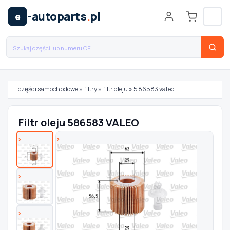
-autoparts
.
pl
e
części samochodowe
»
filtry
»
filtr oleju
»
586583 valeo
Wybierz swój pojazd
Filtr oleju 586583 VALEO
MARKA
MODEL
TYP / SILNIK