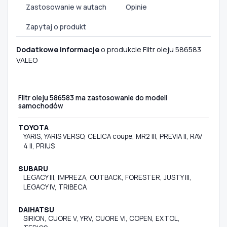
Zastosowanie w autach
Opinie
Zapytaj o produkt
Dodatkowe informacje
o produkcie Filtr oleju 586583
VALEO
Filtr oleju 586583 ma zastosowanie do modeli
samochodów
TOYOTA
YARIS, YARIS VERSO, CELICA coupe, MR2 III, PREVIA II, RAV
4 II, PRIUS
SUBARU
LEGACY III, IMPREZA, OUTBACK, FORESTER, JUSTY III,
LEGACY IV, TRIBECA
DAIHATSU
SIRION, CUORE V, YRV, CUORE VI, COPEN, EXTOL,