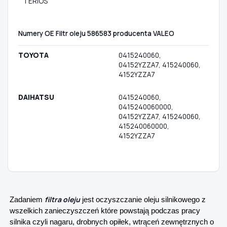
TERIOS
Numery OE Filtr oleju 586583 producenta VALEO
TOYOTA
0415240060,
04152YZZA7, 415240060,
4152YZZA7
DAIHATSU
0415240060,
0415240060000,
04152YZZA7, 415240060,
415240060000,
4152YZZA7
filtra oleju
Zadaniem
jest oczyszczanie oleju silnikowego z
wszelkich zanieczyszczeń które powstają podczas pracy
silnika czyli nagaru, drobnych opiłek, wtrąceń zewnętrznych o