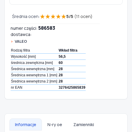
★
★
★
★
★
Średnia ocen:
5
/
5
(
11
ocen)
586583
numer części:
dostawca:
VALEO
Rodzaj filtra
Wkład filtra
Wysokość [mm]
56,5
średnica zewnętrzna [mm]
60
Średnica wewnętrzna [mm]
28
Średnica wewnętrzna 1 [mm]
28
Średnica wewnętrzna 2 [mm]
28
nr EAN
3276425865839
Informacje
N-ry oe
Zamienniki