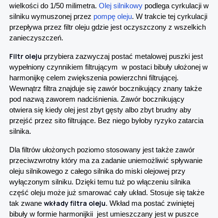
wielkości do 1/50 milimetra.
Olej silnikowy
podlega cyrkulacji w
silniku wymuszonej przez
pompę oleju
. W trakcie tej cyrkulacji
przepływa przez filtr oleju gdzie jest oczyszczony z wszelkich
zanieczyszczeń.
Filtr oleju
przybiera zazwyczaj postać metalowej puszki jest
wypełniony czynnikiem filtrującym w postaci bibuły ułożonej w
harmonijkę celem zwiększenia powierzchni filtrującej.
Wewnątrz filtra znajduje się zawór bocznikujący znany także
pod nazwą zaworem nadciśnienia. Zawór bocznikujący
otwiera się kiedy olej jest zbyt gęsty albo zbyt brudny aby
przejść przez sito filtrujące. Bez niego byłoby ryzyko zatarcia
silnika.
Dla filtrów ułożonych poziomo stosowany jest także zawór
przeciwzwrotny który ma za zadanie uniemożliwić spływanie
oleju silnikowego z całego silnika do miski olejowej przy
wyłączonym silniku. Dzięki temu tuż po włączeniu silnika
część oleju może już smarować cały układ. Stosuje się także
wkłady filtra oleju
tak zwane
. Wkład ma postać zwiniętej
bibuły w formie harmonijkii jest umieszczany jest w puszce