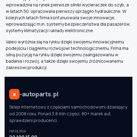
wprowadziła na rynek pierwsze silniki wycieraczek do szyb, a
w latach 50. opracowała pierwszy sprzęgło hydrauliczne. W
kolejnych latach firma kontynuowała swoje innowacje,
wprowadzając m.in. systemy bezpieczeństwa dla pasażerów,
systemy klimatyzacji i układy elektroniczne.
Valeo wyróżnia się na rynku dzięki swojemu innowacyjnemu
podejściu i ciągłemu rozwojowi technologicznemu. Firma ma
silną pozycję na rynku dzięki swojemu zaangażowaniu w
badania i rozwój, a także dzięki swojemu zróżnicowanemu
zakresowi produkcji.
-autoparts
.
pl
e
Sklep internetowy z częściami samochodowymi działający
od 2008 roku. Ponad 3,8 mln części, 80+ marek aut,
sprawdzeni producenci.
INFOLINIA