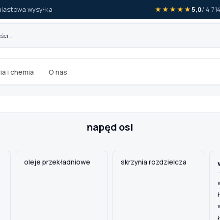
iastowa wysyłka
★★★★★
5,0
/ 4 7
ia i chemia
O nas
napęd osi
oleje przekładniowe
skrzynia rozdzielcza