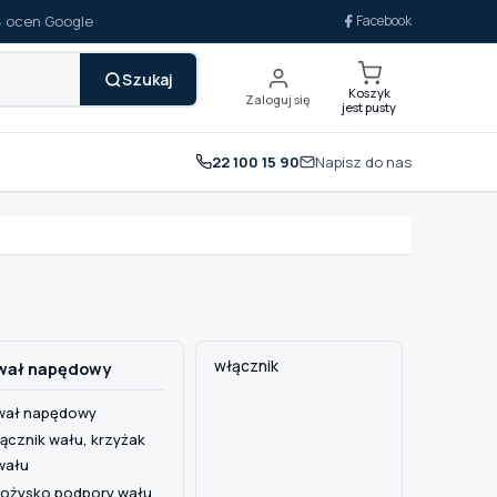
14 ocen Google
Facebook
Szukaj
Koszyk
Zaloguj się
jest pusty
22 100 15 90
Napisz do nas
włącznik
wał napędowy
wał napędowy
łącznik wału, krzyżak
wału
łożysko podpory wału,