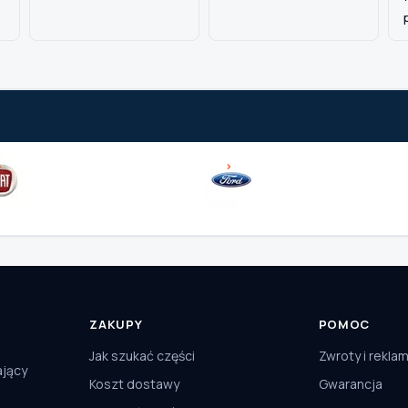
ZAKUPY
POMOC
Jak szukać części
Zwroty i rekla
ający
Koszt dostawy
Gwarancja