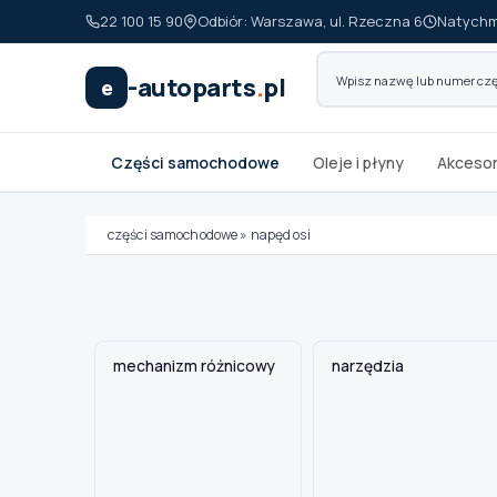
22 100 15 90
Odbiór: Warszawa, ul. Rzeczna 6
Natychm
-autoparts
.
pl
e
Części samochodowe
Oleje i płyny
Akcesor
części samochodowe
»
napęd osi
Wybierz swój pojazd
MARKA
mechanizm różnicowy
narzędzia
MODEL