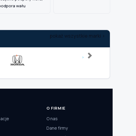
podpora wału
pokaż wszystkie marki >
Next
O FIRMIE
macje
O nas
Dane firmy