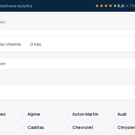
iastowa wysyłka
★★★★★
5,0
/ 4 7
ia i chemia
O nas
rzem
meo
Alpine
Aston Martin
Audi
Cadillac
Chevrolet
Chrysle