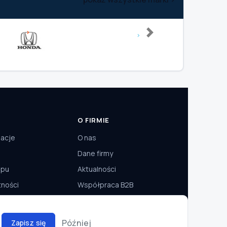
Next
O FIRMIE
macje
O nas
Dane firmy
epu
Aktualności
tności
Współpraca B2B
Później
Zapisz się