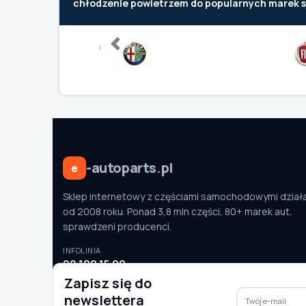
chłodzenie powietrzem do popularnych marek
Previous
-autoparts
.
pl
e
Sklep internetowy z częściami samochodowymi dział
od 2008 roku. Ponad 3,8 mln części, 80+ marek aut,
sprawdzeni producenci.
INFOLINIA
22 100 15 90
pon.–pt. 9:00–16:00
Zapisz się do
newslettera