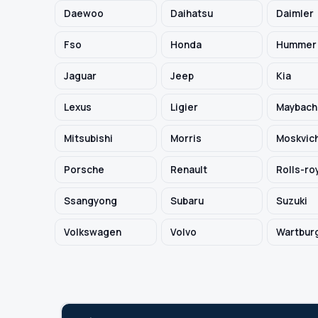
Daewoo
Daihatsu
Daimler
TYP / SILNIK
Fso
Honda
Hummer
Jaguar
Jeep
Kia
Szukaj pasujących części
Lexus
Ligier
Maybach
Anuluj
Mitsubishi
Morris
Moskvic
Porsche
Renault
Rolls-ro
Ssangyong
Subaru
Suzuki
Volkswagen
Volvo
Wartbur