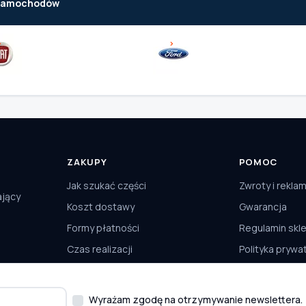
 samochodów
ZAKUPY
POMOC
Jak szukać części
Zwroty i rekla
ający
Koszt dostawy
Gwarancja
Formy płatności
Regulamin skl
Czas realizacji
Polityka prywa
Odbiór osobisty
Kontakt
Wyrażam zgodę na otrzymywanie newslettera.