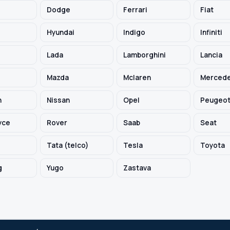
Dodge
Ferrari
Fiat
Hyundai
Indigo
Infiniti
Lada
Lamborghini
Lancia
Mazda
Mclaren
Mercede
h
Nissan
Opel
Peugeo
yce
Rover
Saab
Seat
Tata (telco)
Tesla
Toyota
g
Yugo
Zastava