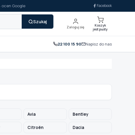
14 ocen Google
Facebook
Szukaj
Koszyk
Zaloguj się
jest pusty
22 100 15 90
Napisz do nas
Avia
Bentley
r
Citroën
Dacia