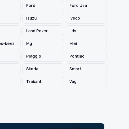
Ford
Ford Usa
Isuzu
Iveco
Land Rover
Ldv
s-benz
Mg
Mini
t
Piaggio
Pontiac
Skoda
Smart
Trabant
Vag
pokaż wszystkie marki >