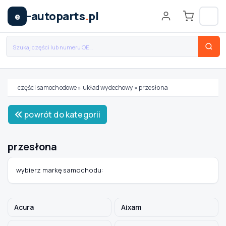
-autoparts
.
pl
e
części samochodowe
»
układ wydechowy
»
przesłona
Wybierz swój pojazd
powrót do kategorii
MARKA
przesłona
MODEL
wybierz markę samochodu:
TYP / SILNIK
Acura
Aixam