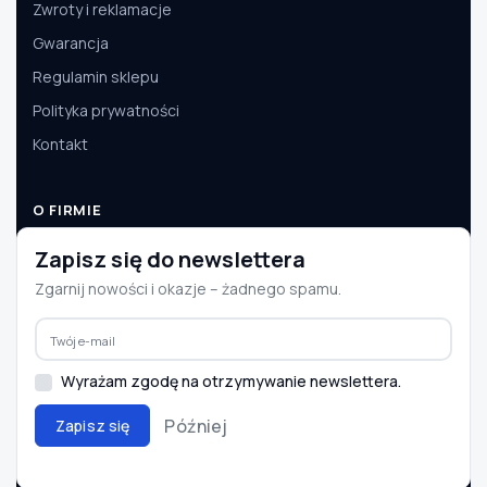
Zwroty i reklamacje
Gwarancja
Regulamin sklepu
Polityka prywatności
Kontakt
O FIRMIE
O nas
Zapisz się do newslettera
Dane firmy
Zgarnij nowości i okazje – żadnego spamu.
Aktualności
Współpraca B2B
Wyrażam zgodę na otrzymywanie newslettera.
Później
Zapisz się
© 2008–2026 e-autoparts.pl · Wszelkie prawa zastrzeżone
BLIK
PayU
Przelewy24
InPost
DPD