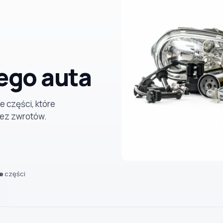
ego auta
e części, które
bez zwrotów.
e
części