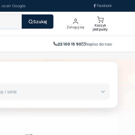
14 ocen Google
Facebook
Szukaj
Koszyk
Zaloguj się
jest pusty
22 100 15 90
Napisz do nas