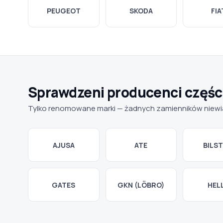
PEUGEOT
SKODA
FIA
Sprawdzeni producenci częśc
Tylko renomowane marki — żadnych zamienników nie
AJUSA
ATE
BILST
GATES
GKN (LÖBRO)
HEL