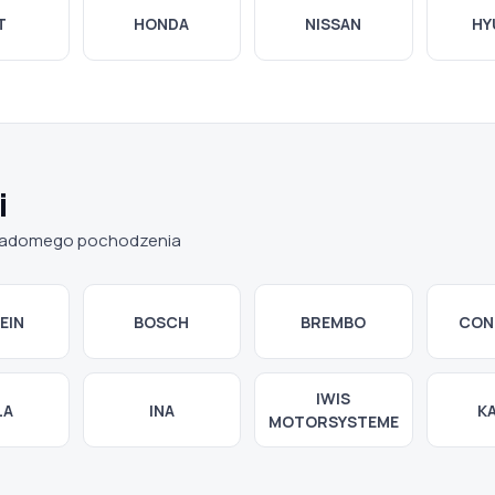
T
HONDA
NISSAN
HY
i
wiadomego pochodzenia
EIN
BOSCH
BREMBO
CON
IWIS
LA
INA
K
MOTORSYSTEME