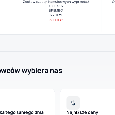
Guma stabilizatora, MEYLE-ORIGINAL: True to OE.
Wymie
wyprzedaż
314 615 0003
MEYLE Products
22.00 zł
15.25 zł
owców wybiera nas
ka tego samego dnia
Najniższe ceny