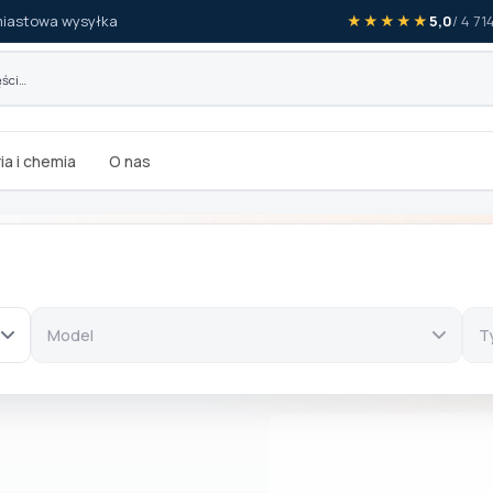
iastowa wysyłka
★★★★★
5,0
/ 4 7
ia i chemia
O nas