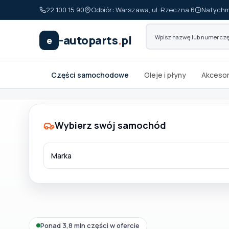
22 100 15 90
Odbiór: Warszawa, ul. Rzeczna 6
Natychm
-autoparts
.
pl
e
Części samochodowe
Oleje i płyny
Akcesor
Wybierz swój samochód
Wybierz swój pojazd
MARKA
Ponad 3,8 mln części w ofercie