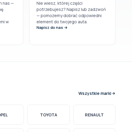
m nas —
Nie wiesz, której części
ę.
potrzebujesz? Napisz lub zadzwoń
— pomożemy dobrać odpowiedni
ami w
element do twojego auta.
Napisz do nas →
Wszystkie marki
OPEL
TOYOTA
RENAULT