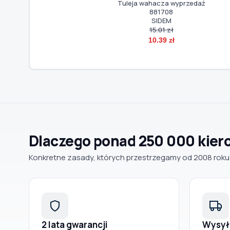
Uszczelka, miska olejowa wyprzedaż
71-39631-00
REINZ
44.00 zł
30.49 zł
Dlaczego ponad 250 000 kier
Konkretne zasady, których przestrzegamy od 2008 roku
2 lata gwarancji
Wysył