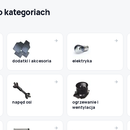
o kategoriach
dodatki i akcesoria
elektryka
napęd osi
ogrzewanie i
wentylacja