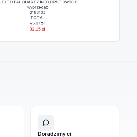
nnik ciepła, ogrzewanie wnętrza wyprzedaż
54282
NRF
91.00 zł
82.72 zł
Doradzimy ci