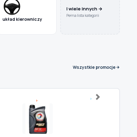
I wiele innych →
Pełna lista kategorii
układ kierowniczy
Wszystkie promocje
Next