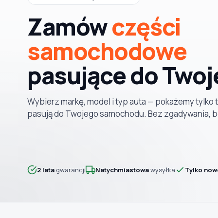
MODEL
Zamów
części
samochodowe
TYP / SILNIK
pasujące do Twoj
Szukaj pasujących części
Wybierz markę, model i typ auta — pokażemy tylko t
pasują do Twojego samochodu. Bez zgadywania, 
Anuluj
2 lata
gwarancji
Natychmiastowa
wysyłka
Tylko now