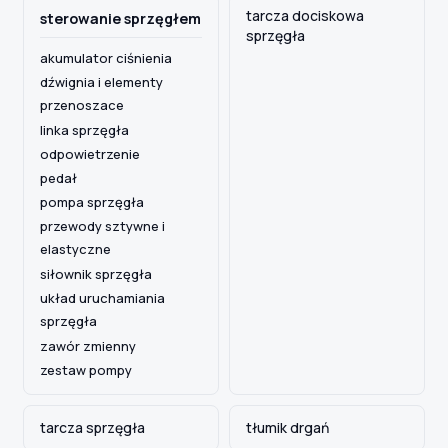
tarcza dociskowa
sterowanie sprzęgłem
sprzęgła
akumulator ciśnienia
Szukaj pasujących części
dźwignia i elementy
Anuluj
przenoszace
linka sprzęgła
odpowietrzenie
pedał
pompa sprzęgła
przewody sztywne i
elastyczne
siłownik sprzęgła
układ uruchamiania
sprzęgła
zawór zmienny
zestaw pompy
tarcza sprzęgła
tłumik drgań