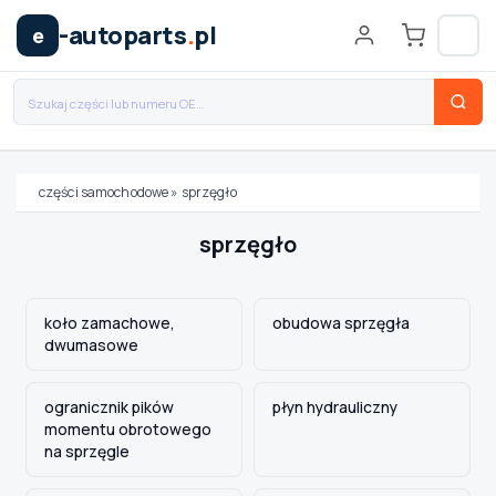
-autoparts
.
pl
e
części samochodowe
»
sprzęgło
Wybierz swój pojazd
sprzęgło
MARKA
koło zamachowe,
obudowa sprzęgła
dwumasowe
MODEL
ogranicznik pików
płyn hydrauliczny
momentu obrotowego
TYP / SILNIK
na sprzęgle