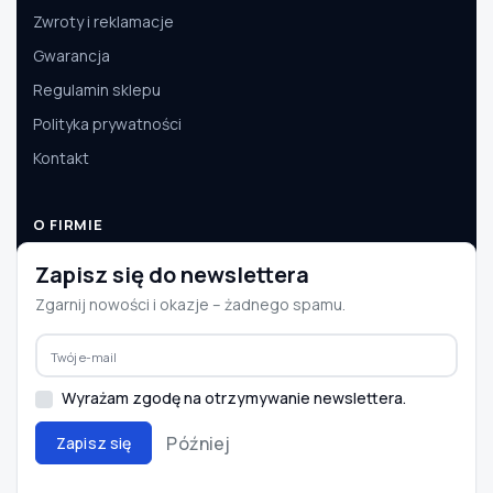
Zwroty i reklamacje
Gwarancja
Regulamin sklepu
Polityka prywatności
Kontakt
O FIRMIE
O nas
Zapisz się do newslettera
Dane firmy
Zgarnij nowości i okazje – żadnego spamu.
Aktualności
Współpraca B2B
Wyrażam zgodę na otrzymywanie newslettera.
Później
Zapisz się
© 2008–2026 e-autoparts.pl · Wszelkie prawa zastrzeżone
BLIK
PayU
Przelewy24
InPost
DPD