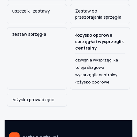
uszczelki, zestawy
Zestaw do
przezbrajania sprzęgła
zestaw sprzęgła
łożysko oporowe
sprzęgła i wysprzęglik
centralny
dźwignia wysprzęglika
tuleja ślizgowa
wysprzęglik centralny
łożysko oporowe
łożysko prowadzące