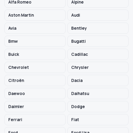
Alfa Romeo
Alpine
Aston Martin
Audi
Szukaj pasujących części
Avia
Bentley
Anuluj
Bmw
Bugatti
Buick
Cadillac
Chevrolet
Chrysler
Citroën
Dacia
Daewoo
Daihatsu
Daimler
Dodge
Ferrari
Fiat
Ford
Ford Usa