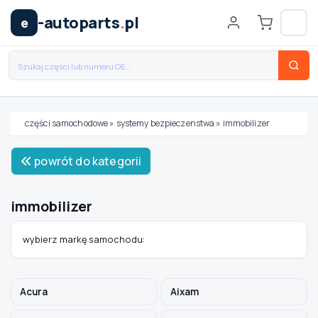
-autoparts
.
pl
e
części samochodowe
»
systemy bezpieczenstwa
»
immobilizer
Wybierz swój pojazd
powrót do kategorii
MARKA
immobilizer
MODEL
wybierz markę samochodu:
TYP / SILNIK
Acura
Aixam