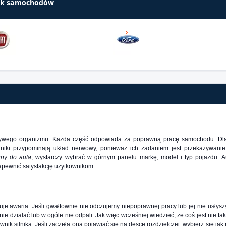
arek samochodów
ywego organizmu. Każda część odpowiada za poprawną pracę samochodu. Dlat
jniki przypominają układ nerwowy, ponieważ ich zadaniem jest przekazywani
zny do auta
, wystarczy wybrać w górnym panelu markę, model i typ pojazdu. A
apewnić satysfakcję użytkownikom.
je awaria. Jeśli gwałtownie nie odczujemy niepoprawnej pracy lub jej nie usłys
nie działać lub w ogóle nie odpali. Jak więc wcześniej wiedzieć, że coś jest nie 
ik silnika. Jeśli zaczęła ona pojawiać się na desce rozdzielczej, wybierz się jak 