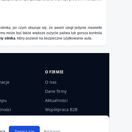
ika, po czym okazuje się, że awarii uległ jedynie niewielki
emu może być także większe zużycie paliwa lub gorsza kontrola
ny silnika
, który pozwoli na bezpieczne użytkowanie auta.
O FIRMIE
macje
O nas
Dane firmy
epu
Aktualności
tności
Współpraca B2B
ra.
Później
Zapisz się