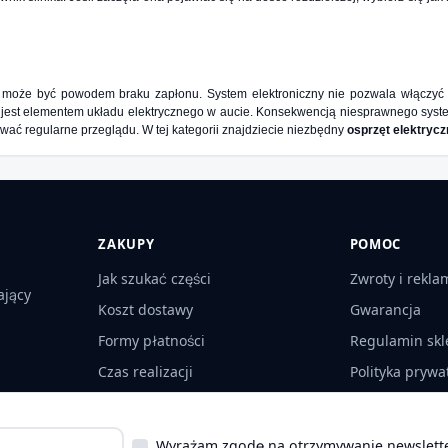
że być powodem braku zapłonu. System elektroniczny nie pozwala włączyć siln
kże jest elementem układu elektrycznego w aucie. Konsekwencją niesprawnego syst
wać regularne przeglądu. W tej kategorii znajdziecie niezbędny
osprzęt elektrycz
ZAKUPY
POMOC
Jak szukać części
Zwroty i rekla
ający
Koszt dostawy
Gwarancja
Formy płatności
Regulamin skl
Czas realizacji
Polityka prywa
Odbiór osobisty
Kontakt
Wyrażam zgodę na otrzymywanie newslette