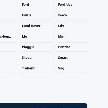
Ford
Ford Usa
Isuzu
Iveco
Land Rover
Ldv
s-benz
Mg
Mini
Piaggio
Pontiac
Skoda
Smart
Trabant
Vag
pokaż wszystkie marki >