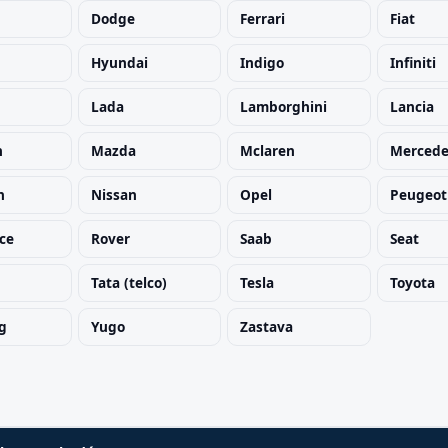
Dodge
Ferrari
Fiat
Hyundai
Indigo
Infiniti
Lada
Lamborghini
Lancia
h
Mazda
Mclaren
Mercede
h
Nissan
Opel
Peugeot
yce
Rover
Saab
Seat
Tata (telco)
Tesla
Toyota
g
Yugo
Zastava