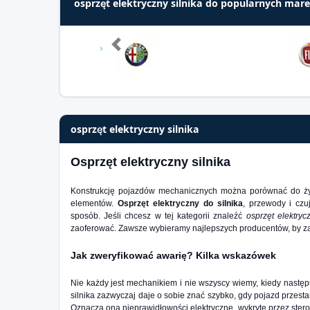
osprzęt elektryczny silnika do popularnych m
Previous
osprzęt elektryczny silnika
Osprzęt elektryczny silnika
Konstrukcję pojazdów mechanicznych można porównać do ż
elementów.
Osprzęt elektryczny do silnika
, przewody i czu
sposób. Jeśli chcesz w tej kategorii znaleźć
osprzęt elektryc
zaoferować. Zawsze wybieramy najlepszych producentów, by z
Jak zweryfikować awarię? Kilka wskazówek
Nie każdy jest mechanikiem i nie wszyscy wiemy, kiedy następu
silnika zazwyczaj daje o sobie znać szybko, gdy pojazd przesta
Oznacza ona nieprawidłowości elektryczne, wykryte przez sterown