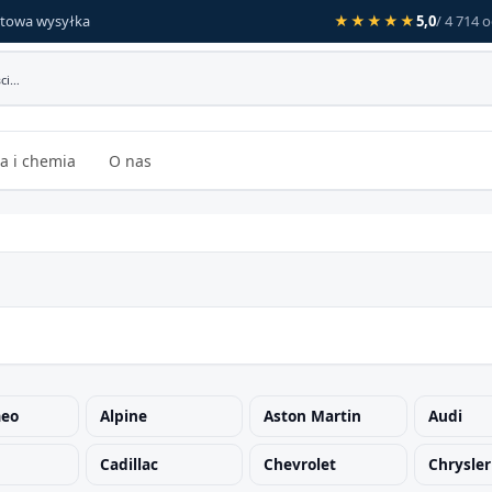
towa wysyłka
★★★★★
5,0
/ 4 714 
a i chemia
O nas
meo
Alpine
Aston Martin
Audi
Cadillac
Chevrolet
Chrysler