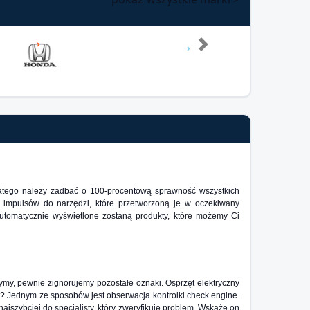
Next
ego należy zadbać o 100-procentową sprawność wszystkich
e impulsów do narzędzi, które przetworzoną je w oczekiwany
utomatycznie wyświetlone zostaną produkty, które możemy Ci
zymy, pewnie zignorujemy pozostałe oznaki. Osprzęt elektryczny
tak? Jednym ze sposobów jest obserwacja kontrolki check engine.
najszybciej do specjalisty, który zweryfikuje problem. Wskaże on