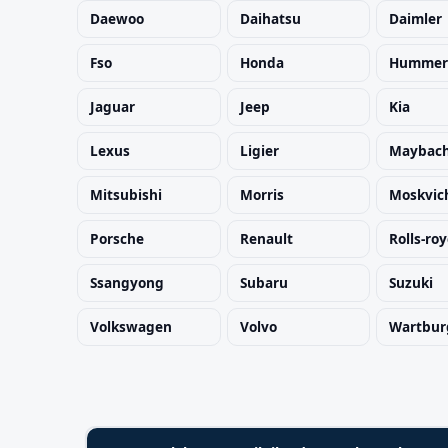
Daewoo
Daihatsu
Daimler
TYP / SILNIK
Fso
Honda
Hummer
Jaguar
Jeep
Kia
Szukaj pasujących części
Lexus
Ligier
Maybac
Anuluj
Mitsubishi
Morris
Moskvic
Porsche
Renault
Rolls-ro
Ssangyong
Subaru
Suzuki
Volkswagen
Volvo
Wartbur