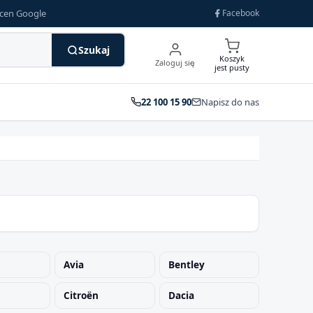
ocen Google
Facebook
Szukaj
Koszyk
Zaloguj się
jest pusty
22 100 15 90
Napisz do nas
Avia
Bentley
Citroën
Dacia