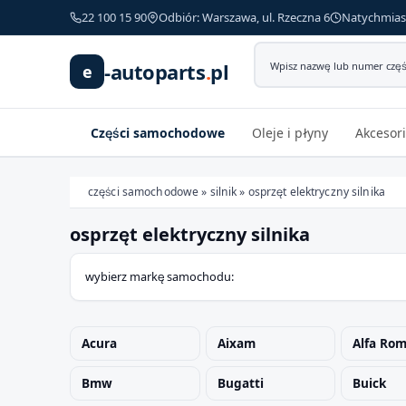
22 100 15 90
Odbiór: Warszawa, ul. Rzeczna 6
Natychmias
-autoparts
.
pl
e
Części samochodowe
Oleje i płyny
Akcesori
części samochodowe
»
silnik
»
osprzęt elektryczny silnika
osprzęt elektryczny silnika
Wybierz swój pojazd
wybierz markę samochodu:
MARKA
Acura
Aixam
Alfa Ro
MODEL
Bmw
Bugatti
Buick