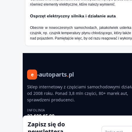
również elementy elektryczne, które należy wymienić.
Osprzęt elektryczny silnika i działanie auta
Obecnie w nowoczesnych samochodach, jakakolwiek usterka mo
czujnik, np. czujnik temperatury płynu chłodzącego, który ta
nad pojazdem. Pamiętajcie więc, by od razu reagować i wykony
-autoparts
.
pl
e
Sklep internetowy z częściami samochodowymi dział
od 2008 roku. Ponad 3,8 mln części, 80+ marek aut,
sprawdzeni producenci.
INFOLINIA
22 100 15 90
pon.–pt. 9:00–16:00
Zapisz się do
newslettera