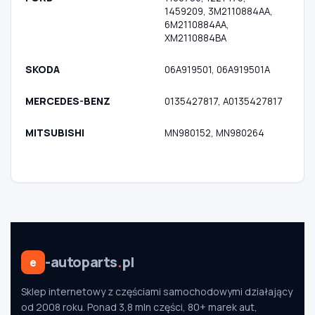
1459209, 3M2110884AA,
6M2110884AA,
XM2110884BA
SKODA
06A919501, 06A919501A
MERCEDES-BENZ
0135427817, A0135427817
MITSUBISHI
MN980152, MN980264
-autoparts
.
pl
e
Sklep internetowy z częściami samochodowymi działający
od 2008 roku. Ponad 3,8 mln części, 80+ marek aut,