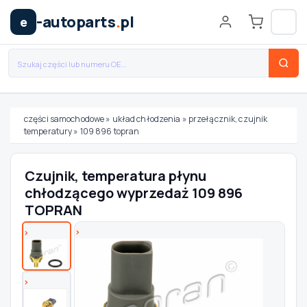
-autoparts
.
pl
e
części samochodowe
»
układ chłodzenia
»
przełącznik, czujnik
temperatury
»
109 896 topran
Wybierz swój pojazd
Czujnik, temperatura płynu
MARKA
chłodzącego wyprzedaż 109 896
TOPRAN
MODEL
TYP / SILNIK