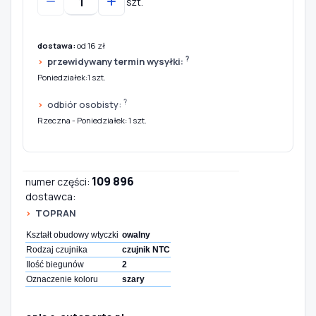
szt.
dostawa:
od 16 zł
?
przewidywany termin wysyłki:
Poniedziałek:1 szt.
?
odbiór osobisty:
Rzeczna - Poniedziałek: 1 szt.
109 896
numer części:
dostawca:
TOPRAN
Kształt obudowy wtyczki
owalny
Rodzaj czujnika
czujnik NTC
Ilość biegunów
2
Oznaczenie koloru
szary