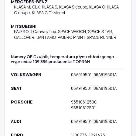
MERCEDES-BENZ
KLASA M, CLK, KLASA S, KLASA S coupe, KLASA C, KLASA
C coupe, KLASA C T-Model
MITSUBISHI
PAJERO III Canvas Top, SPACE WAGON, SPACE STAR,
GALLOPER, SANTAMO, PAJERO PININ I, SPACE RUNNER
Numery OE Czujnik, temperatura płynu chłodzącego
wyprzedaż 109 896 producenta TOPRAN
VOLKSWAGEN
06A919501, 06A919501A
SEAT
06A919501, 06A919501A
PORSCHE
95510612500,
95510612501
AUDI
06A919501, 06A919501A
FORD
1100736, 1221475,