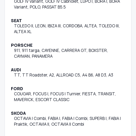
GOLF IV Variant, GOLF IV Cabriolet, LUPO I, BORA I, BORA
Variant, POLO, PASSAT B5.5
SEAT
TOLEDO II, LEON, IBIZA III, CORDOBA, ALTEA, TOLEDO III,
ALTEA XL
PORSCHE
911, 911 targa, CAYENNE, CARRERA GT, BOXSTER,
CAYMAN, PANAMERA
AUDI
TT, TT Roadster, A2, ALLROAD C5, A4 B6, A8 D3, A3
FORD
COUGAR, FOCUS I, FOCUS I Turnier, FIESTA, TRANSIT,
MAVERICK, ESCORT CLASSIC
SKODA
OCTAVIA I Combi, FABIA I, FABIA I Combi, SUPERB I, FABIA I
Praktik, OCTAVIA II, OCTAVIA II Combi