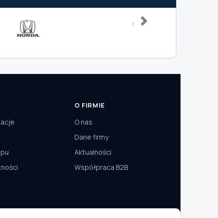
Next
O FIRMIE
macje
O nas
Dane firmy
epu
Aktualności
tności
Współpraca B2B