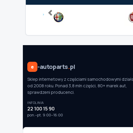
TYP / SILNIK
Previous
Szukaj pasujących części
Anuluj
-autoparts
.
pl
e
Sklep internetowy z częściami samochodowymi dział
od 2008 roku. Ponad 3,8 mln części, 80+ marek aut,
sprawdzeni producenci.
INFOLINIA
22 100 15 90
pon.–pt. 9:00–16:00