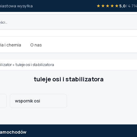
iastowa wysyłka
★★★★★
5,0
/ 4 7
ia i chemia
O nas
ilizator
»
tuleje osi i stabilizatora
tuleje osi i stabilizatora
wspornik osi
k samochodów