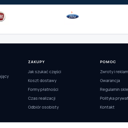
ZAKUPY
POMOC
Jak szukać części
Zwroty i rekla
ający
Koszt dostawy
Gwarancja
Formy płatności
Regulamin skl
Czas realizacji
Polityka prywa
Odbiór osobisty
Kontakt