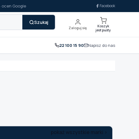
14 ocen Google
Facebook
Szukaj
Koszyk
Zaloguj się
jest pusty
22 100 15 90
Napisz do nas
pokaż wszystkie marki >