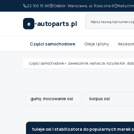
22 100 15 90
Odbiór: Warszawa, ul. Rzeczna 6
Natychm
-autoparts
.
pl
e
Części samochodowe
Oleje i płyny
Akcesor
części samochodowe
»
zawieszenie, wahacze, łożyska kół, stab
Wybierz swój pojazd
MARKA
gumy, mocowanie osi
korpus osi
MODEL
tuleje osi i stabilizatora do popularnych mare