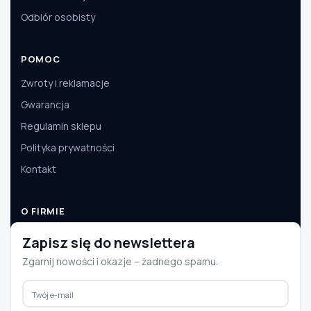
Odbiór osobisty
POMOC
Zwroty i reklamacje
Gwarancja
Regulamin sklepu
Polityka prywatności
Kontakt
O FIRMIE
O nas
Zapisz się do newslettera
Dane firmy
Zgarnij nowości i okazje – żadnego spamu.
Aktualności
Współpraca B2B