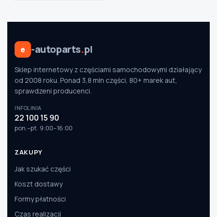
Szukaj pasujących części
-autoparts
.
pl
e
Anuluj
Sklep internetowy z częściami samochodowymi działający
od 2008 roku. Ponad 3,8 mln części, 80+ marek aut,
sprawdzeni producenci.
INFOLINIA
22 100 15 90
pon.–pt. 9:00–16:00
ZAKUPY
Jak szukać części
Koszt dostawy
Formy płatności
Czas realizacji