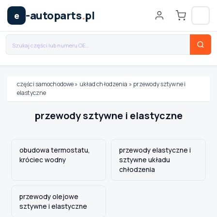
-autoparts
.
pl
e
części samochodowe
»
układ chłodzenia
»
przewody sztywne i
elastyczne
Wybierz swój pojazd
przewody sztywne i elastyczne
MARKA
obudowa termostatu,
przewody elastyczne i
króciec wodny
sztywne układu
MODEL
chłodzenia
przewody olejowe
TYP / SILNIK
sztywne i elastyczne