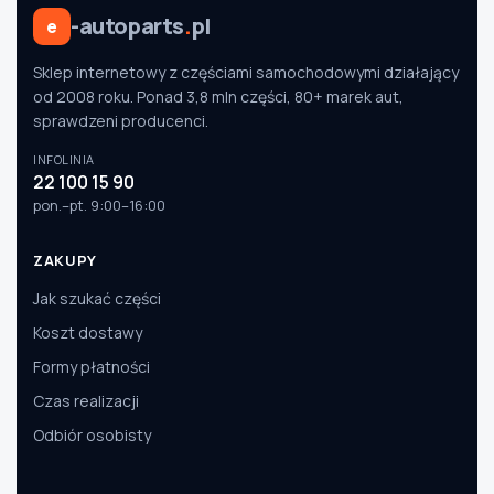
-autoparts
.
pl
e
Sklep internetowy z częściami samochodowymi działający
Szukaj pasujących części
od 2008 roku. Ponad 3,8 mln części, 80+ marek aut,
Anuluj
sprawdzeni producenci.
INFOLINIA
22 100 15 90
pon.–pt. 9:00–16:00
ZAKUPY
Jak szukać części
Koszt dostawy
Formy płatności
Czas realizacji
Odbiór osobisty