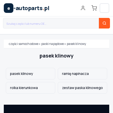
-autoparts
.
pl
e
części samochodowe
»
paski napędowe
»
pasek klinowy
Wybierz swój pojazd
pasek klinowy
MARKA
pasek klinowy
ramię napinacza
MODEL
rolka kierunkowa
zestaw paska klinowego
TYP / SILNIK