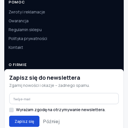
POMOC
Zwroty i reklamacje
Gwarancja
Regulamin sklepu
Polityka prywatności
Kontakt
O FIRMIE
O nas
Zapisz się do newslettera
Dane firmy
Zgarnij nowości i okazje – żadnego spamu.
Aktualności
Współpraca B2B
Wyrażam zgodę na otrzymywanie newslettera.
Później
Zapisz się
© 2008–2026 e-autoparts.pl · Wszelkie prawa zastrzeżone