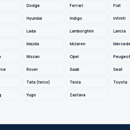
Dodge
Ferrari
Fiat
Hyundai
Indigo
Infiniti
Lada
Lamborghini
Lancia
Mazda
Mclaren
Mercede
h
Nissan
Opel
Peugeo
yce
Rover
Saab
Seat
Tata (telco)
Tesla
Toyota
g
Yugo
Zastava