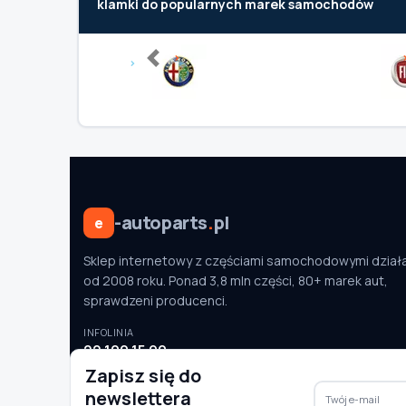
klamki do popularnych marek samochodów
Previous
-autoparts
.
pl
e
Sklep internetowy z częściami samochodowymi dział
od 2008 roku. Ponad 3,8 mln części, 80+ marek aut,
sprawdzeni producenci.
INFOLINIA
22 100 15 90
pon.–pt. 9:00–16:00
Zapisz się do
newslettera