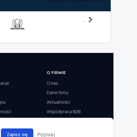
Next
O FIRMIE
macje
O nas
Dane firmy
epu
Aktualności
tności
Współpraca B2B
Później
Zapisz się