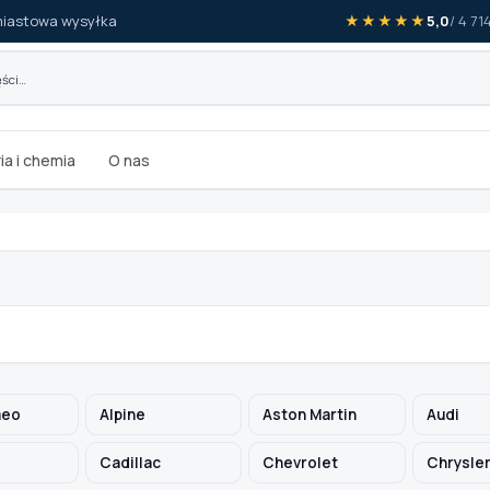
iastowa wysyłka
★★★★★
5,0
/ 4 7
ia i chemia
O nas
meo
Alpine
Aston Martin
Audi
Cadillac
Chevrolet
Chrysle