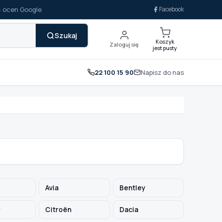
14 ocen Google
Facebook
Szukaj
Koszyk
Zaloguj się
jest pusty
22 100 15 90
Napisz do nas
Avia
Bentley
r
Citroën
Dacia