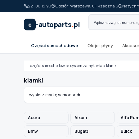
22 100 15 90
Odbiór: Warszawa, ul. Rzeczna 6
Natychm
-autoparts
.
pl
e
Części samochodowe
Oleje i płyny
Akcesor
części samochodowe
»
system zamykania
»
klamki
klamki
Wybierz swój pojazd
wybierz markę samochodu:
MARKA
Acura
Aixam
Alfa Ro
MODEL
Bmw
Bugatti
Buick