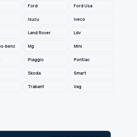
Ford
Ford Usa
Isuzu
Iveco
Land Rover
Ldv
s-benz
Mg
Mini
t
Piaggio
Pontiac
Skoda
Smart
Trabant
Vag
pokaż wszystkie marki >