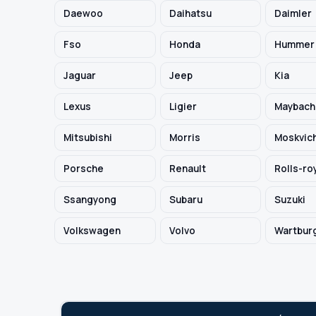
Daewoo
Daihatsu
Daimler
TYP / SILNIK
Fso
Honda
Hummer
Jaguar
Jeep
Kia
Szukaj pasujących części
Lexus
Ligier
Maybach
Anuluj
Mitsubishi
Morris
Moskvic
Porsche
Renault
Rolls-ro
Ssangyong
Subaru
Suzuki
Volkswagen
Volvo
Wartbur