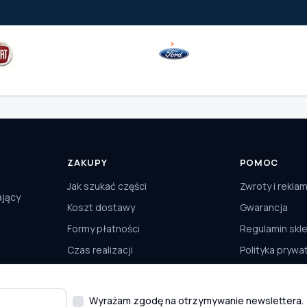
ZAKUPY
POMOC
Jak szukać części
Zwroty i rekla
ający
Koszt dostawy
Gwarancja
Formy płatności
Regulamin skl
Czas realizacji
Polityka prywa
Odbiór osobisty
Kontakt
Wyrażam zgodę na otrzymywanie newslettera.