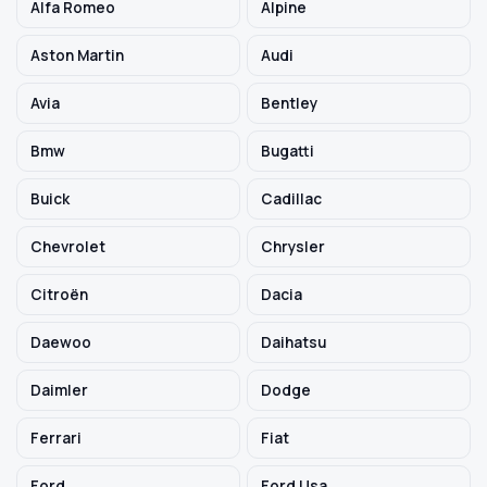
Alfa Romeo
Alpine
Aston Martin
Audi
Szukaj pasujących części
Avia
Bentley
Anuluj
Bmw
Bugatti
Buick
Cadillac
Chevrolet
Chrysler
Citroën
Dacia
Daewoo
Daihatsu
Daimler
Dodge
Ferrari
Fiat
Ford
Ford Usa