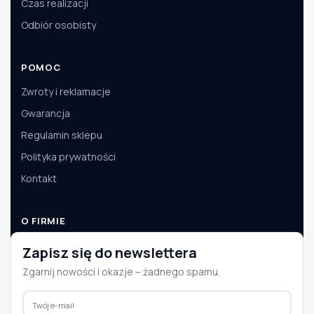
Czas realizacji
Odbiór osobisty
POMOC
Zwroty i reklamacje
Gwarancja
Regulamin sklepu
Polityka prywatności
Kontakt
O FIRMIE
O nas
Zapisz się do newslettera
Dane firmy
Zgarnij nowości i okazje – żadnego spamu.
Aktualności
Współpraca B2B