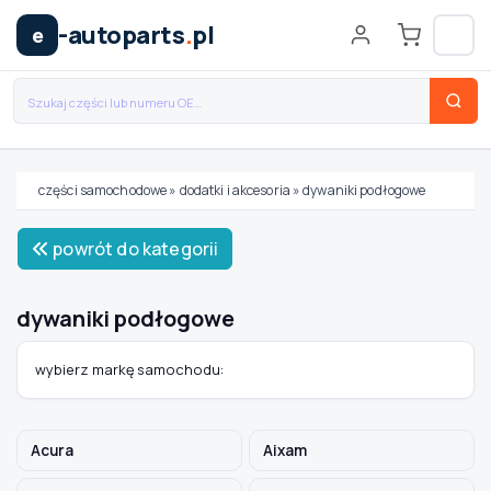
-autoparts
.
pl
e
części samochodowe
»
dodatki i akcesoria
»
dywaniki podłogowe
Wybierz swój pojazd
powrót do kategorii
MARKA
dywaniki podłogowe
MODEL
wybierz markę samochodu:
TYP / SILNIK
Acura
Aixam