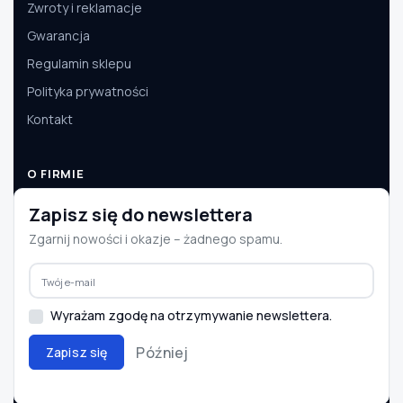
Zwroty i reklamacje
Gwarancja
Regulamin sklepu
Polityka prywatności
Kontakt
O FIRMIE
O nas
Zapisz się do newslettera
Dane firmy
Zgarnij nowości i okazje – żadnego spamu.
Aktualności
Współpraca B2B
Wyrażam zgodę na otrzymywanie newslettera.
Później
Zapisz się
© 2008–2026 e-autoparts.pl · Wszelkie prawa zastrzeżone
BLIK
PayU
Przelewy24
InPost
DPD