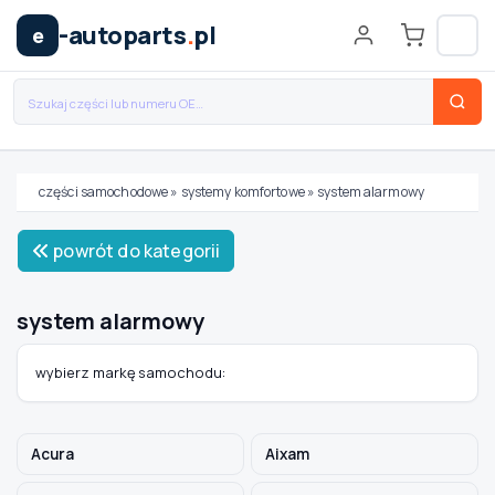
-autoparts
.
pl
e
części samochodowe
»
systemy komfortowe
»
system alarmowy
Wybierz swój pojazd
powrót do kategorii
MARKA
system alarmowy
MODEL
wybierz markę samochodu:
TYP / SILNIK
Acura
Aixam