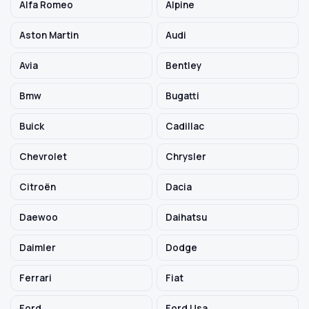
Alfa Romeo
Alpine
Aston Martin
Audi
Szukaj pasujących części
Avia
Bentley
Anuluj
Bmw
Bugatti
Buick
Cadillac
Chevrolet
Chrysler
Citroën
Dacia
Daewoo
Daihatsu
Daimler
Dodge
Ferrari
Fiat
Ford
Ford Usa