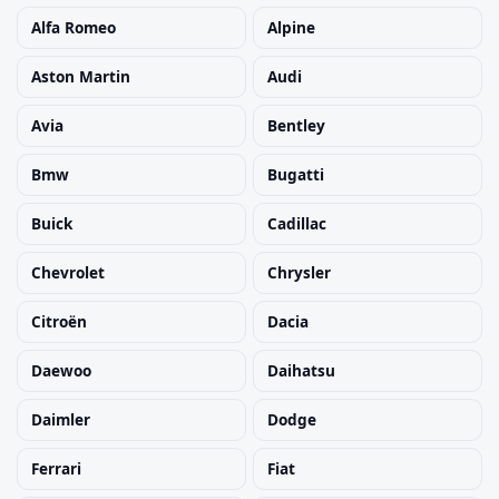
Alfa Romeo
Alpine
Szukaj pasujących części
Aston Martin
Audi
Anuluj
Avia
Bentley
Bmw
Bugatti
Buick
Cadillac
Chevrolet
Chrysler
Citroën
Dacia
Daewoo
Daihatsu
Daimler
Dodge
Ferrari
Fiat