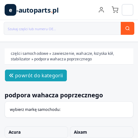
-autoparts
.
pl
e
części samochodowe
»
zawieszenie, wahacze, łożyska kół,
stabilizator
»
podpora wahacza poprzecznego
Wybierz swój pojazd
powrót do kategorii
MARKA
podpora wahacza poprzecznego
MODEL
wybierz markę samochodu:
TYP / SILNIK
Acura
Aixam