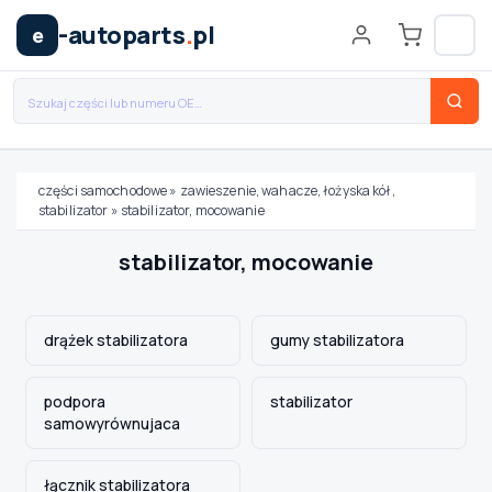
-autoparts
.
pl
e
części samochodowe
»
zawieszenie, wahacze, łożyska kół,
stabilizator
»
stabilizator, mocowanie
Wybierz swój pojazd
stabilizator, mocowanie
MARKA
drążek stabilizatora
gumy stabilizatora
MODEL
podpora
stabilizator
samowyrównujaca
TYP / SILNIK
łącznik stabilizatora