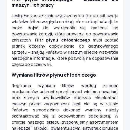
maszyn i ich pracy
Jeśli płyn został zanieczyszczony lub filtr stracił swoje
właściwości ze względu na długi okres eksploatacji, to
może dojść do wytrącenia się kamienia lub
powstawania korozji, która prowadzi do powstawania
zniszczeń.
Filtr płynu chłodniczego
musi zostać
jednak dobrany odpowiednio do dedykowanego
sprzętu – znajdą Państwo w naszym sklepie wszystkie
niezbędne informacje, które pozwolą na dopasowanie
części do oczekiwań.
Wymiana filtrów płynu chłodniczego
Regularna wymiana filtrów według zaleceń
producentów uchroni sprzęt przed wieloma awariami
oraz samych użytkowników podczas eksploatacji
maszyn przed zagrożeniem. Jeśli nie są w stanie
Państwo samodzielnie dokonać wymiany, należy
skontaktować się z odpowiednim specjalistą. W
ofercie naszego sklepu dysponujemy asortymentem
najlepszej jakości, gwarantującym satysfakcjonujące