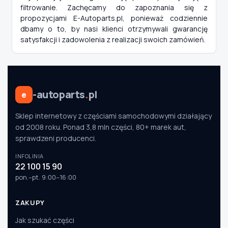
filtrowanie. Zachęcamy do zapoznania się z
propozycjami E-Autoparts.pl, ponieważ codziennie
dbamy o to, by nasi klienci otrzymywali gwarancję
satysfakcji i zadowolenia z realizacji swoich zamówień.
-autoparts
.
pl
e
Sklep internetowy z częściami samochodowymi działający
od 2008 roku. Ponad 3,8 mln części, 80+ marek aut,
sprawdzeni producenci.
INFOLINIA
22 100 15 90
pon.–pt. 9:00–16:00
ZAKUPY
Jak szukać części