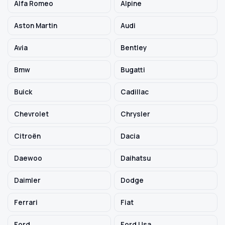
Alfa Romeo
Alpine
Aston Martin
Audi
Szukaj pasujących części
Avia
Bentley
Anuluj
Bmw
Bugatti
Buick
Cadillac
Chevrolet
Chrysler
Citroën
Dacia
Daewoo
Daihatsu
Daimler
Dodge
Ferrari
Fiat
Ford
Ford Usa