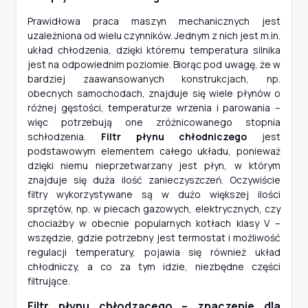
Prawidłowa praca maszyn mechanicznych jest
uzależniona od wielu czynników. Jednym z nich jest m.in.
układ chłodzenia, dzięki któremu temperatura silnika
jest na odpowiednim poziomie. Biorąc pod uwagę, że w
bardziej zaawansowanych konstrukcjach, np.
obecnych samochodach, znajduje się wiele płynów o
różnej gęstości, temperaturze wrzenia i parowania –
więc potrzebują one zróżnicowanego stopnia
schłodzenia.
Filtr płynu chłodniczego
jest
podstawowym elementem całego układu, ponieważ
dzięki niemu nieprzetwarzany jest płyn, w którym
znajduje się duża ilość zanieczyszczeń. Oczywiście
filtry wykorzystywane są w dużo większej ilości
sprzętów, np. w piecach gazowych, elektrycznych, czy
chociażby w obecnie popularnych kotłach klasy V –
wszędzie, gdzie potrzebny jest termostat i możliwość
regulacji temperatury, pojawia się również układ
chłodniczy, a co za tym idzie, niezbędne części
filtrujące.
Filtr płynu chłodzącego – znaczenie dla