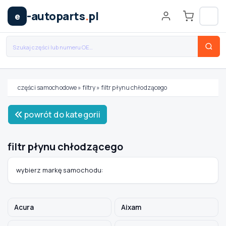
-autoparts
.
pl
e
części samochodowe
»
filtry
»
filtr płynu chłodzącego
Wybierz swój pojazd
powrót do kategorii
MARKA
filtr płynu chłodzącego
MODEL
wybierz markę samochodu:
TYP / SILNIK
Acura
Aixam