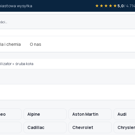
iastowa wysyłka
★★★★★
5,0
/ 4 7
ia i chemia
O nas
ilizator
»
śruba koła
meo
Alpine
Aston Martin
Audi
Cadillac
Chevrolet
Chrysle