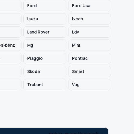
Ford
Ford Usa
Isuzu
Iveco
Land Rover
Ldv
s-benz
Mg
Mini
t
Piaggio
Pontiac
Skoda
Smart
Trabant
Vag
pokaż wszystkie marki >