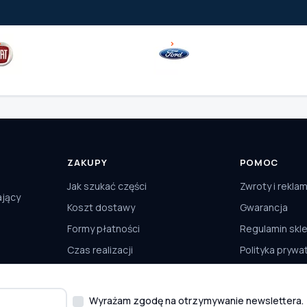
ZAKUPY
POMOC
Jak szukać części
Zwroty i rekla
ający
Koszt dostawy
Gwarancja
Formy płatności
Regulamin skl
Czas realizacji
Polityka prywa
Odbiór osobisty
Kontakt
Wyrażam zgodę na otrzymywanie newslettera.