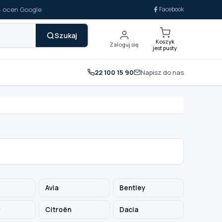
14 ocen Google
Facebook
Szukaj
Koszyk
Zaloguj się
jest pusty
22 100 15 90
Napisz do nas
Avia
Bentley
r
Citroën
Dacia