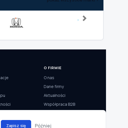
Next
O FIRMIE
macje
O nas
Dane firmy
epu
Aktualności
tności
Współpraca B2B
Później
Zapisz się