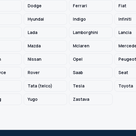
Dodge
Ferrari
Fiat
Hyundai
Indigo
Infiniti
Lada
Lamborghini
Lancia
Mazda
Mclaren
Mercede
h
Nissan
Opel
Peugeo
yce
Rover
Saab
Seat
Tata (telco)
Tesla
Toyota
g
Yugo
Zastava