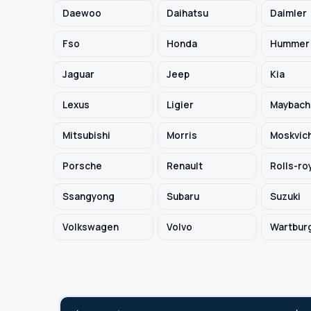
Daewoo
Daihatsu
Daimler
TYP / SILNIK
Fso
Honda
Hummer
Jaguar
Jeep
Kia
Szukaj pasujących części
Lexus
Ligier
Maybach
Anuluj
Mitsubishi
Morris
Moskvic
Porsche
Renault
Rolls-ro
Ssangyong
Subaru
Suzuki
Volkswagen
Volvo
Wartbur