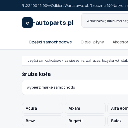
22 100 15 90
Odbiór: Warszawa, ul. Rzeczna 6
Natychm
-autoparts
.
pl
e
Części samochodowe
Oleje i płyny
Akcesor
części samochodowe
»
zawieszenie, wahacze, łożyska kół, stab
śruba koła
Wybierz swój pojazd
wybierz markę samochodu:
MARKA
Acura
Aixam
Alfa Ro
MODEL
Bmw
Bugatti
Buick