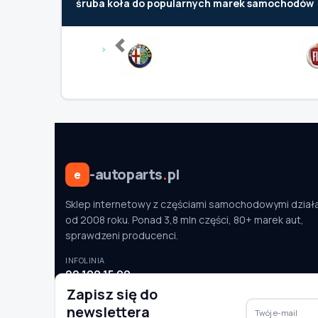
śruba koła do popularnych marek samochodów
Previous
-autoparts
.
pl
e
Sklep internetowy z częściami samochodowymi dział
od 2008 roku. Ponad 3,8 mln części, 80+ marek aut,
sprawdzeni producenci.
INFOLINIA
22 100 15 90
pon.–pt. 9:00–16:00
Zapisz się do
newslettera