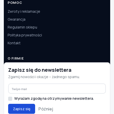
POMOC
Zwroty i reklamacje
Gwarancja
Regulamin sklepu
Polityka prywatności
Kontakt
O FIRMIE
O nas
Zapisz się do newslettera
Dane firmy
Zgarnij nowości i okazje – żadnego spamu.
Aktualności
Współpraca B2B
Wyrażam zgodę na otrzymywanie newslettera.
Później
Zapisz się