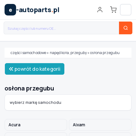
-autoparts
.
pl
e
części samochodowe
»
napęd koła, przeguby
»
osłona przegubu
Wybierz swój pojazd
powrót do kategorii
MARKA
osłona przegubu
MODEL
wybierz markę samochodu:
TYP / SILNIK
Acura
Aixam