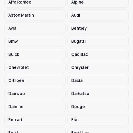
Alfa Romeo
Alpine
Aston Martin
Audi
Szukaj pasujących części
Avia
Bentley
Anuluj
Bmw
Bugatti
Buick
Cadillac
Chevrolet
Chrysler
Citroën
Dacia
Daewoo
Daihatsu
Daimler
Dodge
Ferrari
Fiat
Ford
Ford Usa