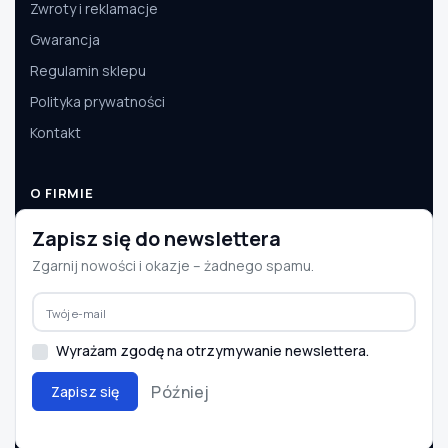
Zwroty i reklamacje
Gwarancja
Regulamin sklepu
Polityka prywatności
Kontakt
O FIRMIE
O nas
Zapisz się do newslettera
Dane firmy
Zgarnij nowości i okazje – żadnego spamu.
Aktualności
Współpraca B2B
Wyrażam zgodę na otrzymywanie newslettera.
Później
Zapisz się
© 2008–2026 e-autoparts.pl · Wszelkie prawa zastrzeżone
BLIK
PayU
Przelewy24
InPost
DPD