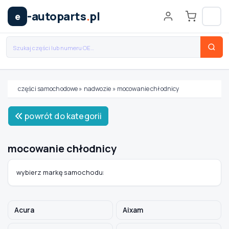
-autoparts
.
pl
e
części samochodowe
»
nadwozie
»
mocowanie chłodnicy
Wybierz swój pojazd
powrót do kategorii
MARKA
mocowanie chłodnicy
MODEL
wybierz markę samochodu:
TYP / SILNIK
Acura
Aixam