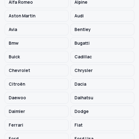
Alfa Romeo
Alpine
Aston Martin
Audi
Szukaj pasujących części
Avia
Bentley
Anuluj
Bmw
Bugatti
Buick
Cadillac
Chevrolet
Chrysler
Citroën
Dacia
Daewoo
Daihatsu
Daimler
Dodge
Ferrari
Fiat
Ford
Ford Usa