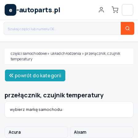
-autoparts
.
pl
e
części samochodowe
»
układ chłodzenia
»
przełącznik, czujnik
temperatury
Wybierz swój pojazd
powrót do kategorii
MARKA
przełącznik, czujnik temperatury
MODEL
wybierz markę samochodu:
TYP / SILNIK
Acura
Aixam