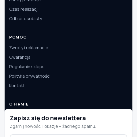
Czas realizacji
Odbiór osobisty
POMOC
Zwroty i reklamacje
Gwarancja
Regulamin sklepu
Polityka prywatności
Kontakt
O FIRMIE
O nas
Zapisz się do newslettera
Dane firmy
Zgarnij nowości i okazje – żadnego spamu.
Aktualności