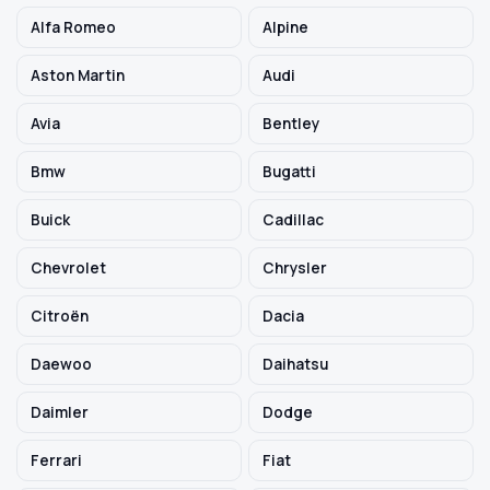
Alfa Romeo
Alpine
Szukaj pasujących części
Aston Martin
Audi
Anuluj
Avia
Bentley
Bmw
Bugatti
Buick
Cadillac
Chevrolet
Chrysler
Citroën
Dacia
Daewoo
Daihatsu
Daimler
Dodge
Ferrari
Fiat