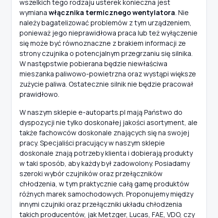
wszelkich tego rodzaju usterek konieczna jest
wymiana
włącznika termicznego wentylatora
. Nie
należy bagatelizować problemów z tym urządzeniem,
ponieważ jego nieprawidłowa praca lub też wyłączenie
się może być równoznaczne z brakiem informacji ze
strony czujnika o potencjalnym przegrzaniu się silnika.
W następstwie pobierana będzie niewłaściwa
mieszanka paliwowo-powietrzna oraz wystąpi większe
zużycie paliwa. Ostatecznie silnik nie będzie pracował
prawidłowo.
W naszym sklepie e-autoparts.pl mają Państwo do
dyspozycji nie tylko doskonałej jakości asortyment, ale
także fachowców doskonale znających się na swojej
pracy. Specjaliści pracujący w naszym sklepie
doskonale znają potrzeby klienta i dobierają produkty
w taki sposób, aby każdy był zadowolony. Posiadamy
szeroki wybór czujników oraz przełączników
chłodzenia, w tym praktycznie całą gamę produktów
różnych marek samochodowych. Proponujemy między
innymi czujniki oraz przełączniki układu chłodzenia
takich producentów, jak Metzger, Lucas, FAE, VDO, czy