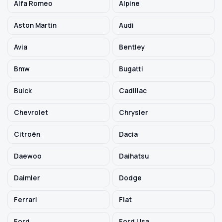
Alfa Romeo
Alpine
Aston Martin
Audi
Szukaj pasujących części
Avia
Bentley
Anuluj
Bmw
Bugatti
Buick
Cadillac
Chevrolet
Chrysler
Citroën
Dacia
Daewoo
Daihatsu
Daimler
Dodge
Ferrari
Fiat
Ford
Ford Usa