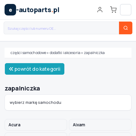
-autoparts
.
pl
e
części samochodowe
»
dodatki i akcesoria
»
zapalniczka
Wybierz swój pojazd
powrót do kategorii
MARKA
zapalniczka
MODEL
wybierz markę samochodu:
TYP / SILNIK
Acura
Aixam