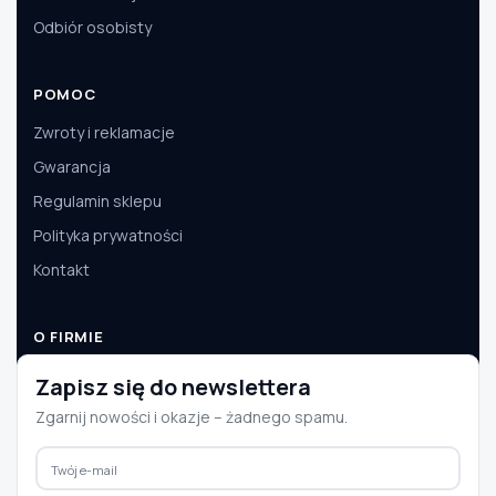
Odbiór osobisty
POMOC
Zwroty i reklamacje
Gwarancja
Regulamin sklepu
Polityka prywatności
Kontakt
O FIRMIE
O nas
Zapisz się do newslettera
Dane firmy
Zgarnij nowości i okazje – żadnego spamu.
Aktualności
Współpraca B2B