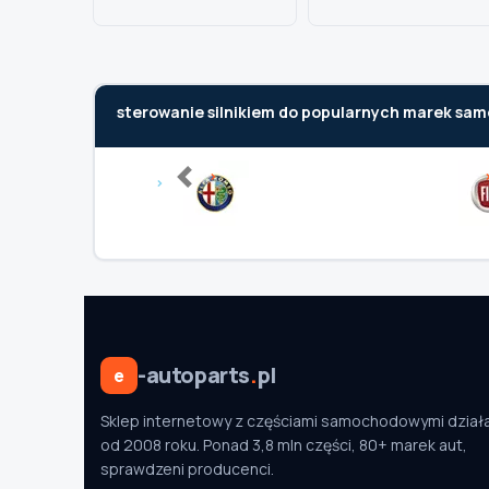
sterowanie silnikiem do popularnych marek s
Previous
-autoparts
.
pl
e
Sklep internetowy z częściami samochodowymi dział
od 2008 roku. Ponad 3,8 mln części, 80+ marek aut,
sprawdzeni producenci.