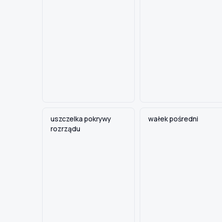
TYP / SILNIK
Szukaj pasujących części
Anuluj
uszczelka pokrywy
wałek pośredni
rozrządu