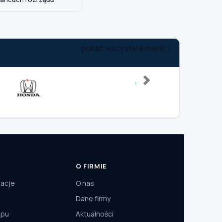
pokaż wszystkie marki >
Next
O FIRMIE
macje
O nas
Dane firmy
epu
Aktualności