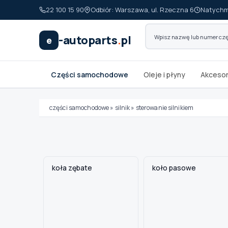
22 100 15 90
Odbiór: Warszawa, ul. Rzeczna 6
Natychm
-autoparts
.
pl
e
Części samochodowe
Oleje i płyny
Akcesor
części samochodowe
»
silnik
»
sterowanie silnikiem
Wybierz swój pojazd
koła zębate
koło pasowe
MARKA
MODEL