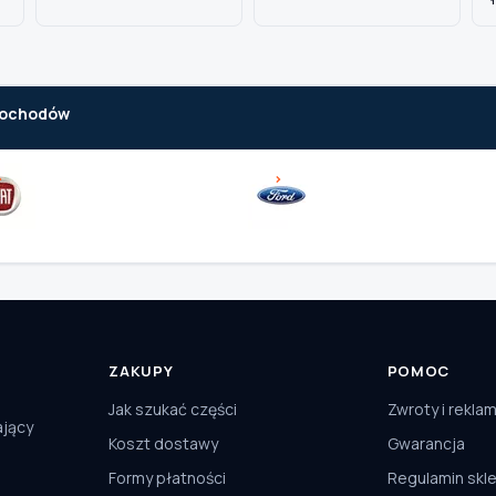
amochodów
ZAKUPY
POMOC
Jak szukać części
Zwroty i rekla
ający
Koszt dostawy
Gwarancja
Formy płatności
Regulamin skl