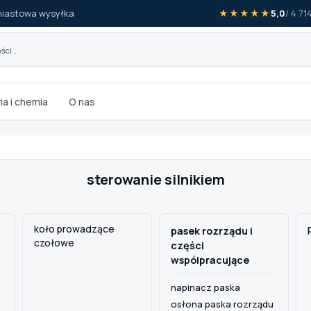
iastowa wysyłka
★★★★★
5,0
/ 4 7
ia i chemia
O nas
sterowanie silnikiem
koło prowadzące
pasek rozrządu i
czołowe
części
wspólpracujące
napinacz paska
osłona paska rozrządu