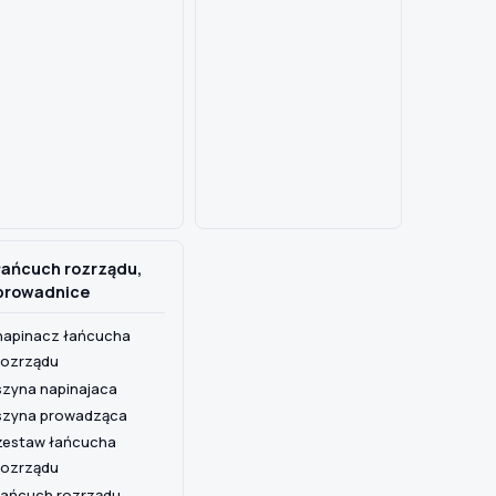
łańcuch rozrządu,
prowadnice
napinacz łańcucha
rozrządu
szyna napinajaca
szyna prowadząca
zestaw łańcucha
rozrządu
łańcuch rozrządu