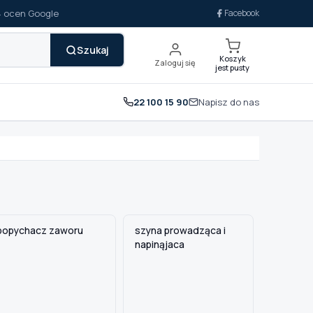
14 ocen Google
Facebook
Szukaj
Koszyk
Zaloguj się
jest pusty
22 100 15 90
Napisz do nas
popychacz zaworu
szyna prowadząca i
napinąjaca