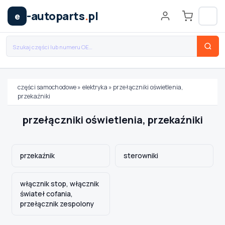
-autoparts
.
pl
e
części samochodowe
»
elektryka
»
przełączniki oświetlenia,
przekaźniki
Wybierz swój pojazd
przełączniki oświetlenia, przekaźniki
MARKA
przekaźnik
sterowniki
MODEL
włącznik stop, włącznik
świateł cofania,
przełącznik zespolony
TYP / SILNIK