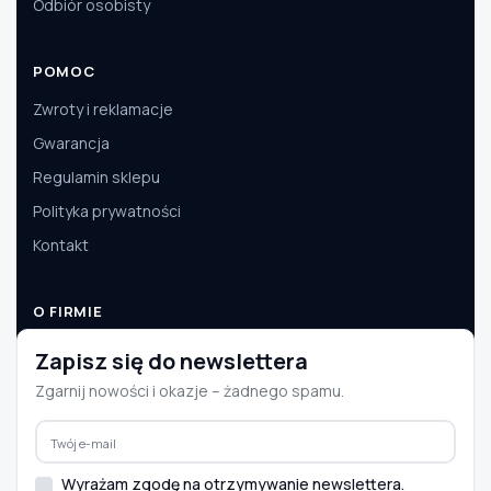
Odbiór osobisty
POMOC
Zwroty i reklamacje
Gwarancja
Regulamin sklepu
Polityka prywatności
Kontakt
O FIRMIE
O nas
Zapisz się do newslettera
Dane firmy
Zgarnij nowości i okazje – żadnego spamu.
Aktualności
Współpraca B2B
Wyrażam zgodę na otrzymywanie newslettera.