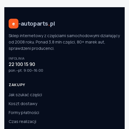
Szukaj pasujących części
-autoparts
.
pl
e
Anuluj
Sklep internetowy z częściami samochodowymi działający
od 2008 roku. Ponad 3,8 mln części, 80+ marek aut,
sprawdzeni producenci.
INFOLINIA
22 100 15 90
pon.–pt. 9:00–16:00
ZAKUPY
Jak szukać części
Koszt dostawy
Formy płatności
Czas realizacji