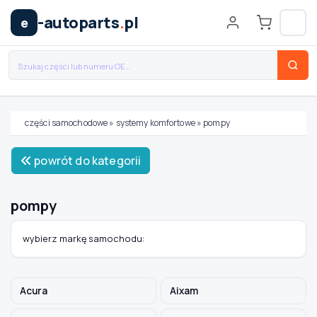
-autoparts
.
pl
e
części samochodowe
»
systemy komfortowe
»
pompy
Wybierz swój pojazd
powrót do kategorii
MARKA
pompy
MODEL
wybierz markę samochodu:
TYP / SILNIK
Acura
Aixam