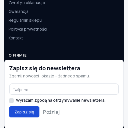
Zwroty i reklamacje
Gwarancja
Regulamin sklepu
Polityka prywatności
Kontakt
O FIRMIE
O nas
Zapisz się do newslettera
Dane firmy
Zgarnij nowości i okazje – żadnego spamu.
Aktualności
Współpraca B2B
Wyrażam zgodę na otrzymywanie newslettera.
Później
Zapisz się
© 2008–2026 e-autoparts.pl · Wszelkie prawa zastrzeżone
BLIK
PayU
Przelewy24
InPost
DPD