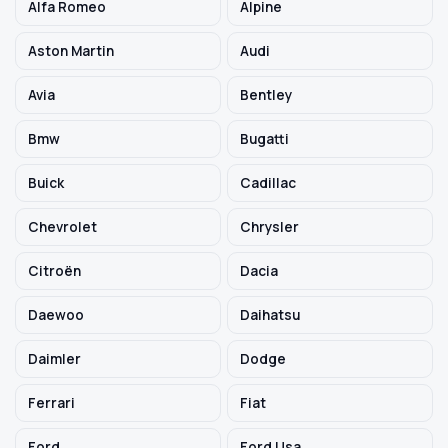
Alfa Romeo
Alpine
Aston Martin
Audi
Szukaj pasujących części
Avia
Bentley
Anuluj
Bmw
Bugatti
Buick
Cadillac
Chevrolet
Chrysler
Citroën
Dacia
Daewoo
Daihatsu
Daimler
Dodge
Ferrari
Fiat
Ford
Ford Usa