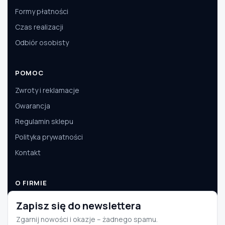
Formy płatności
Czas realizacji
Odbiór osobisty
POMOC
Zwroty i reklamacje
Gwarancja
Regulamin sklepu
Polityka prywatności
Kontakt
O FIRMIE
O nas
Zapisz się do newslettera
Dane firmy
Zgarnij nowości i okazje – żadnego spamu.