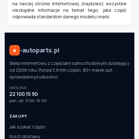
na naszej stronie internetowej znajdziesz wszystkie
niezbędne informacje na temat tego, jaka część
odpowiada standardom danego modelu i marki.
-autoparts
.
pl
e
Sklep internetowy z częściami samochodowymi działający
od 2008 roku. Ponad 3,8 mln części, 80+ marek aut,
sprawdzeni producenci.
INFOLINIA
22 100 15 90
pon.–pt. 9:00–16:00
ZAKUPY
Jak szukać części
Koszt dostawy