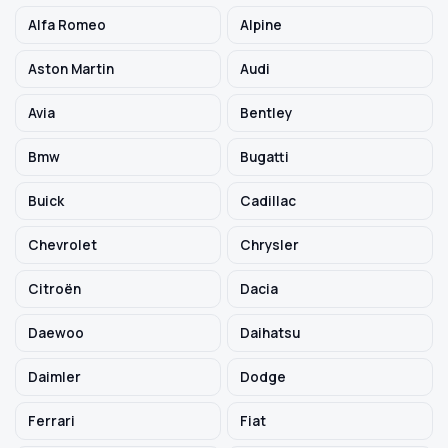
Alfa Romeo
Alpine
Szukaj pasujących części
Aston Martin
Audi
Anuluj
Avia
Bentley
Bmw
Bugatti
Buick
Cadillac
Chevrolet
Chrysler
Citroën
Dacia
Daewoo
Daihatsu
Daimler
Dodge
Ferrari
Fiat