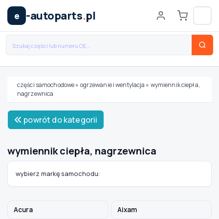
-autoparts
.
pl
e
części samochodowe
»
ogrzewanie i wentylacja
»
wymiennik ciepła,
nagrzewnica
Wybierz swój pojazd
powrót do kategorii
MARKA
wymiennik ciepła, nagrzewnica
MODEL
wybierz markę samochodu:
TYP / SILNIK
Acura
Aixam