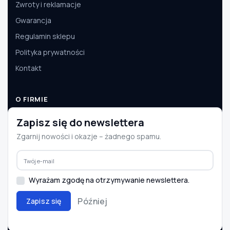
Zwroty i reklamacje
Gwarancja
Regulamin sklepu
Polityka prywatności
Kontakt
O FIRMIE
O nas
Zapisz się do newslettera
Dane firmy
Zgarnij nowości i okazje – żadnego spamu.
Aktualności
Współpraca B2B
Wyrażam zgodę na otrzymywanie newslettera.
Później
Zapisz się
© 2008–2026 e-autoparts.pl · Wszelkie prawa zastrzeżone
BLIK
PayU
Przelewy24
InPost
DPD