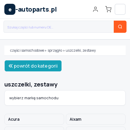
-autoparts
.
pl
e
części samochodowe
»
sprzęgło
»
uszczelki, zestawy
Wybierz swój pojazd
powrót do kategorii
MARKA
uszczelki, zestawy
MODEL
wybierz markę samochodu:
TYP / SILNIK
Acura
Aixam