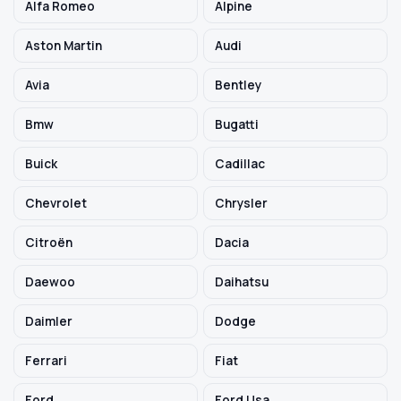
Alfa Romeo
Alpine
Aston Martin
Audi
Szukaj pasujących części
Avia
Bentley
Anuluj
Bmw
Bugatti
Buick
Cadillac
Chevrolet
Chrysler
Citroën
Dacia
Daewoo
Daihatsu
Daimler
Dodge
Ferrari
Fiat
Ford
Ford Usa