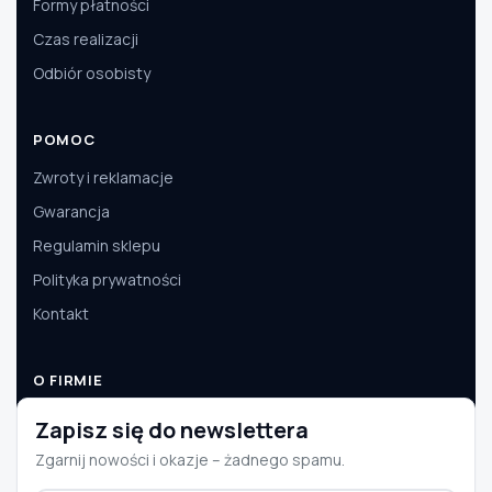
Formy płatności
Czas realizacji
Odbiór osobisty
POMOC
Zwroty i reklamacje
Gwarancja
Regulamin sklepu
Polityka prywatności
Kontakt
O FIRMIE
O nas
Zapisz się do newslettera
Dane firmy
Zgarnij nowości i okazje – żadnego spamu.
Aktualności