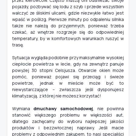
przez kierowców. Często muszą oni odśnieżać swoje
pojazdy, pozbywać się lodu z szyb i przede wszystkim
walczyć ze śliskimi ulicami, gdzie niezwykle łatwo jest
wpaść w poślizg. Pierwsze minuty po odpaleniu silnika
także nie należą do przyjemnych, ponieważ trzeba
czekać, aż wnętrze rozgrzeje się do odpowiedniej
temperatury, by w komfortowych warunkach ruszyć w
trasę.
Sytuacja wygląda podobnie przy maksymalnie wysokiej
ciepłocie powietrza w lecie, gdy na zewnątrz panuje
powyżej 30 stopni Celsjusza. Otwarcie okien może
pomóc, ponieważ pojawi się przeciąg i świeże
powietrze, jednak w mieście może być to
niewystarczające – zwłaszcza jeśli dysponujesz
klimatyzacją, z której nie możesz korzystać!
Wymiana
dmuchawy samochodowej
, nie powinna
stanowić większego problemu w większości aut,
dlatego zachęcamy do wyboru najlepszej jakości
produktów i bezzwłocznej naprawy. Jeśli macie
problemy z odpowiednim zakupem, to nasi specjaliści