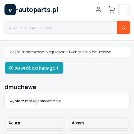
-autoparts
.
pl
e
części samochodowe
»
ogrzewanie i wentylacja
»
dmuchawa
Wybierz swój pojazd
powrót do kategorii
MARKA
dmuchawa
MODEL
wybierz markę samochodu:
TYP / SILNIK
Acura
Aixam