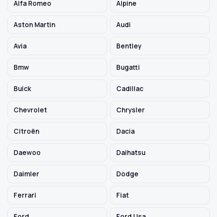
Alfa Romeo
Alpine
Aston Martin
Audi
Szukaj pasujących części
Avia
Bentley
Anuluj
Bmw
Bugatti
Buick
Cadillac
Chevrolet
Chrysler
Citroën
Dacia
Daewoo
Daihatsu
Daimler
Dodge
Ferrari
Fiat
Ford
Ford Usa