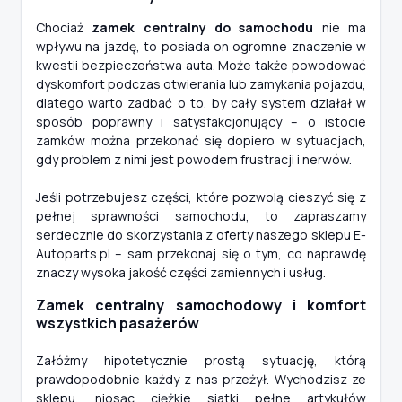
Chociaż
zamek centralny do samochodu
nie ma
wpływu na jazdę, to posiada on ogromne znaczenie w
kwestii bezpieczeństwa auta. Może także powodować
dyskomfort podczas otwierania lub zamykania pojazdu,
dlatego warto zadbać o to, by cały system działał w
sposób poprawny i satysfakcjonujący – o istocie
zamków można przekonać się dopiero w sytuacjach,
gdy problem z nimi jest powodem frustracji i nerwów.
Jeśli potrzebujesz części, które pozwolą cieszyć się z
pełnej sprawności samochodu, to zapraszamy
serdecznie do skorzystania z oferty naszego sklepu E-
Autoparts.pl – sam przekonaj się o tym, co naprawdę
znaczy wysoka jakość części zamiennych i usług.
Zamek centralny samochodowy i komfort
wszystkich pasażerów
Załóżmy hipotetycznie prostą sytuację, którą
prawdopodobnie każdy z nas przeżył. Wychodzisz ze
sklepu, niosąc ciężkie siatki pełne artykułów