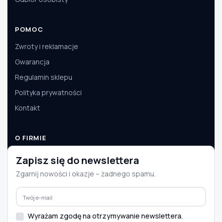
POMOC
Zwroty i reklamacje
Gwarancja
Regulamin sklepu
Polityka prywatności
Kontakt
O FIRMIE
O nas
Zapisz się do newslettera
Dane firmy
Zgarnij nowości i okazje – żadnego spamu.
Aktualności
Współpraca B2B
Wyrażam zgodę na otrzymywanie newslettera.