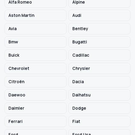
Alfa Romeo
Alpine
Aston Martin
Audi
Szukaj pasujących części
Avia
Bentley
Anuluj
Bmw
Bugatti
Buick
Cadillac
Chevrolet
Chrysler
Citroën
Dacia
Daewoo
Daihatsu
Daimler
Dodge
Ferrari
Fiat
Ford
Ford Usa