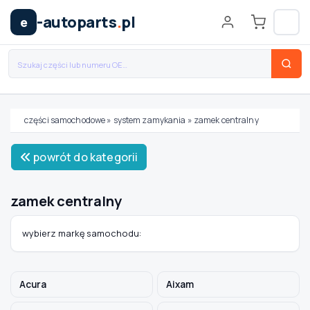
-autoparts
.
pl
e
części samochodowe
»
system zamykania
»
zamek centralny
Wybierz swój pojazd
powrót do kategorii
MARKA
zamek centralny
MODEL
wybierz markę samochodu:
TYP / SILNIK
Acura
Aixam