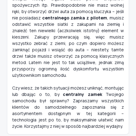
spożywczych itp. Prawdopodobnie nie masz wolnej
ręki, by otworzyć drzwi auta za pomocą kluczyka – jeśli
nie posiadasz
centralnego zamka z pilotem
, musisz
odstawić wszystkie siatki z zakupami na ziemię i
znaleźć ten niewielki (aczkolwiek istotny) element w
kieszeni. Zakupy przewracają się, więc musisz
wszystko zebrać z ziemi, po czym dopiero możesz
zamknąć pojazd i wsiąść do auta – niestety, tamte
drzwi także musisz otworzyć za pomocą klasycznych
metod. Latem nie jest to tak uciążliwe, jednak zimą
przysporzy ogromną ilość dyskomfortu wszystkim
użytkownikom samochodu.
Czy wiesz, że takich sytuacji możesz uniknąć, montując
lub dbając o to, by
centralny zamek
Twojego
samochodu był sprawny? Zapraszamy wszystkich
klientów do samodzielnego zapoznania się z
asortymentem dostępnym w tej kategorii –
technologia jest po to, by maksymalnie ułatwić nam
życie. Korzystajmy z niej w sposób najbardziej wydajny.