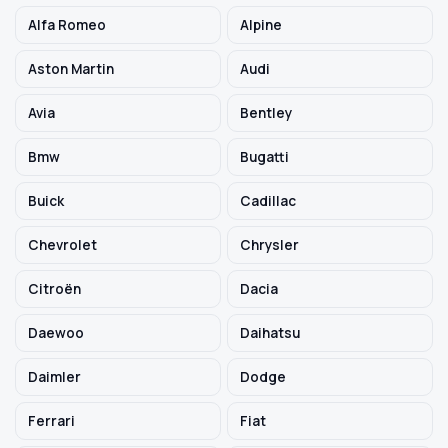
Alfa Romeo
Alpine
Szukaj pasujących części
Aston Martin
Audi
Anuluj
Avia
Bentley
Bmw
Bugatti
Buick
Cadillac
Chevrolet
Chrysler
Citroën
Dacia
Daewoo
Daihatsu
Daimler
Dodge
Ferrari
Fiat