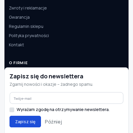
Zwroty i reklamacje
Gwarancja
Regulamin sklepu
Polityka prywatności
Kontakt
O FIRMIE
O nas
Zapisz się do newslettera
Dane firmy
Zgarnij nowości i okazje – żadnego spamu.
Aktualności
Współpraca B2B
Wyrażam zgodę na otrzymywanie newslettera.
Później
Zapisz się
© 2008–2026 e-autoparts.pl · Wszelkie prawa zastrzeżone