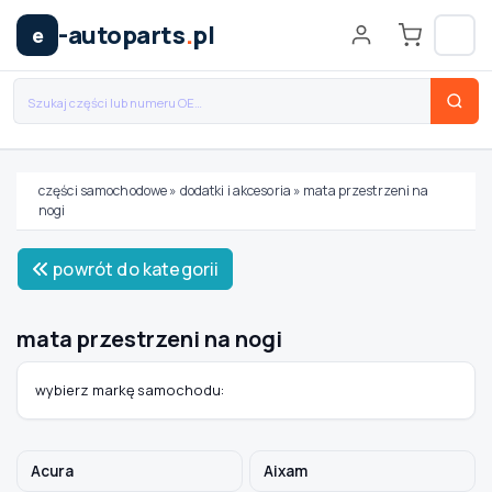
-autoparts
.
pl
e
części samochodowe
»
dodatki i akcesoria
»
mata przestrzeni na
nogi
Wybierz swój pojazd
powrót do kategorii
MARKA
mata przestrzeni na nogi
MODEL
wybierz markę samochodu:
TYP / SILNIK
Acura
Aixam