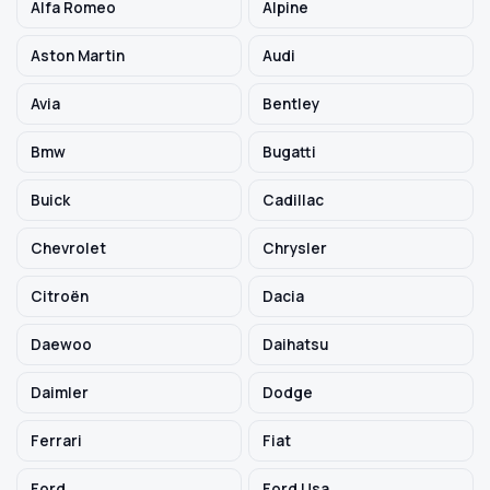
Alfa Romeo
Alpine
Aston Martin
Audi
Szukaj pasujących części
Avia
Bentley
Anuluj
Bmw
Bugatti
Buick
Cadillac
Chevrolet
Chrysler
Citroën
Dacia
Daewoo
Daihatsu
Daimler
Dodge
Ferrari
Fiat
Ford
Ford Usa