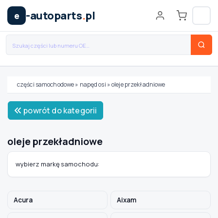
-autoparts
.
pl
e
części samochodowe
»
napęd osi
»
oleje przekładniowe
Wybierz swój pojazd
powrót do kategorii
MARKA
oleje przekładniowe
MODEL
wybierz markę samochodu:
TYP / SILNIK
Acura
Aixam