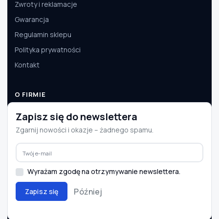
Zwroty i reklamacje
Gwarancja
Regulamin sklepu
Polityka prywatności
Kontakt
O FIRMIE
O nas
Zapisz się do newslettera
Dane firmy
Zgarnij nowości i okazje – żadnego spamu.
Aktualności
Współpraca B2B
Wyrażam zgodę na otrzymywanie newslettera.
Później
Zapisz się
© 2008–2026 e-autoparts.pl · Wszelkie prawa zastrzeżone
BLIK
PayU
Przelewy24
InPost
DPD