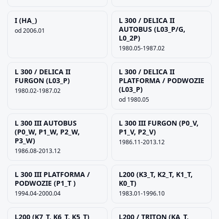
I (HA_)
L 300 / DELICA II
AUTOBUS (L03_P/G,
od 2006.01
L0_2P)
1980.05-1987.02
L 300 / DELICA II
L 300 / DELICA II
FURGON (L03_P)
PLATFORMA / PODWOZIE
(L03_P)
1980.02-1987.02
od 1980.05
L 300 III AUTOBUS
L 300 III FURGON (P0_V,
(P0_W, P1_W, P2_W,
P1_V, P2_V)
P3_W)
1986.11-2013.12
1986.08-2013.12
L 300 III PLATFORMA /
L200 (K3_T, K2_T, K1_T,
PODWOZIE (P1_T )
K0_T)
1994.04-2000.04
1983.01-1996.10
L200 (K7_T, K6_T, K5_T)
L200 / TRITON (KA_T,