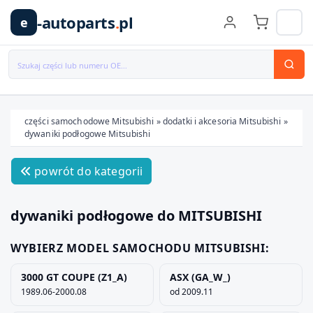
-autoparts
.
pl
e
części samochodowe Mitsubishi
»
dodatki i akcesoria Mitsubishi
»
dywaniki podłogowe Mitsubishi
Wybierz swój pojazd
powrót do kategorii
MARKA
dywaniki podłogowe do MITSUBISHI
MODEL
WYBIERZ MODEL SAMOCHODU MITSUBISHI:
3000 GT COUPE (Z1_A)
ASX (GA_W_)
TYP / SILNIK
1989.06-2000.08
od 2009.11