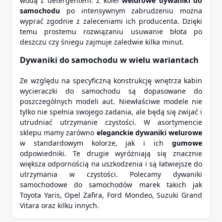
wodą z detergentem. Z kolei
welurowe dywaniki do
samochodu
po intensywnym zabrudzeniu można
wyprać zgodnie z zaleceniami ich producenta. Dzięki
temu prostemu rozwiązaniu usuwanie błota po
deszczu czy śniegu zajmuje zaledwie kilka minut.
Dywaniki do samochodu w wielu wariantach
Ze względu na specyficzną konstrukcję wnętrza kabin
wycieraczki do samochodu są dopasowane do
poszczególnych modeli aut. Niewłaściwe modele nie
tylko nie spełnia swojego zadania, ale będą się zwijać i
utrudniać utrzymanie czystości. W asortymencie
sklepu mamy zarówno
eleganckie dywaniki welurowe
w standardowym kolorze, jak i ich
gumowe
odpowiedniki. Te drugie wyróżniają się znacznie
większa odpornością na uszkodzenia i są łatwiejsze do
utrzymania w czystości. Polecamy dywaniki
samochodowe do samochodów marek takich jak
Toyota Yaris, Opel Zafira, Ford Mondeo, Suzuki Grand
Vitara oraz kilku innych.