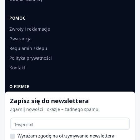
POMOC
Zwroty i reklamacje
Gwarancja
Regulamin sklepu
Polityka prywatności
Kontakt
O FIRMIE
O nas
Zapisz się do newslettera
Dane firmy
Zgarnij nowości i okazje – żadnego spamu.
Aktualności
Współpraca B2B
Wyrażam zgodę na otrzymywanie newslettera.