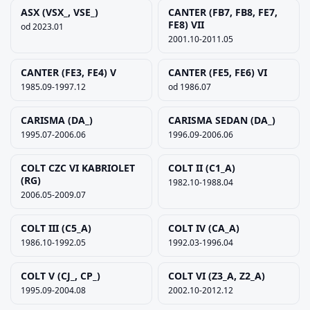
ASX (VSX_, VSE_)
CANTER (FB7, FB8, FE7,
FE8) VII
od 2023.01
2001.10-2011.05
Szukaj pasujących części
Anuluj
CANTER (FE3, FE4) V
CANTER (FE5, FE6) VI
1985.09-1997.12
od 1986.07
CARISMA (DA_)
CARISMA SEDAN (DA_)
1995.07-2006.06
1996.09-2006.06
COLT CZC VI KABRIOLET
COLT II (C1_A)
(RG)
1982.10-1988.04
2006.05-2009.07
COLT III (C5_A)
COLT IV (CA_A)
1986.10-1992.05
1992.03-1996.04
COLT V (CJ_, CP_)
COLT VI (Z3_A, Z2_A)
1995.09-2004.08
2002.10-2012.12