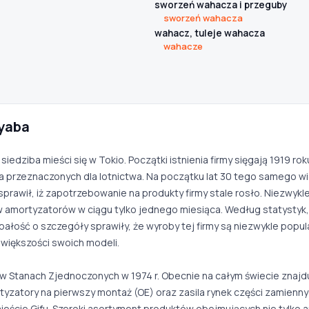
sworzeń wahacza i przeguby
sworzeń wahacza
wahacz, tuleje wahacza
wahacze
yaba
edziba mieści się w Tokio. Początki istnienia firmy sięgają 1919 rok
 przeznaczonych dla lotnictwa. Na początku lat 30 tego samego wie
awił, iż zapotrzebowanie na produkty firmy stale rosło. Niezwyk
amortyzatorów w ciągu tylko jednego miesiąca. Według statystyk, 
ość o szczegóły sprawiły, że wyroby tej firmy są niezwykle popula
 większości swoich modeli.
 w Stanach Zjednoczonych w 1974 r. Obecnie na całym świecie znajdu
rtyzatory na pierwszy montaż (OE) oraz zasila rynek części zamienny
mieście Gifu. Szeroki asortyment produktów obejmujących nie tylko a