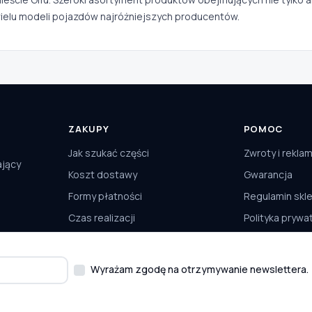
ielu modeli pojazdów najróżniejszych producentów.
ZAKUPY
POMOC
Jak szukać części
Zwroty i rekla
ający
Koszt dostawy
Gwarancja
Formy płatności
Regulamin skl
Czas realizacji
Polityka prywa
Odbiór osobisty
Kontakt
Wyrażam zgodę na otrzymywanie newslettera.