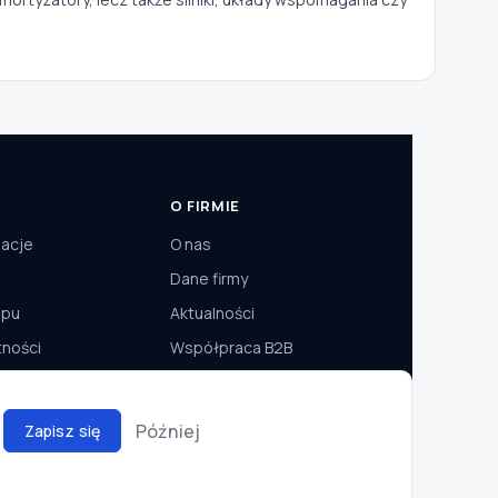
O FIRMIE
macje
O nas
Dane firmy
epu
Aktualności
tności
Współpraca B2B
Później
Zapisz się
BLIK
PayU
Przelewy24
InPost
DPD