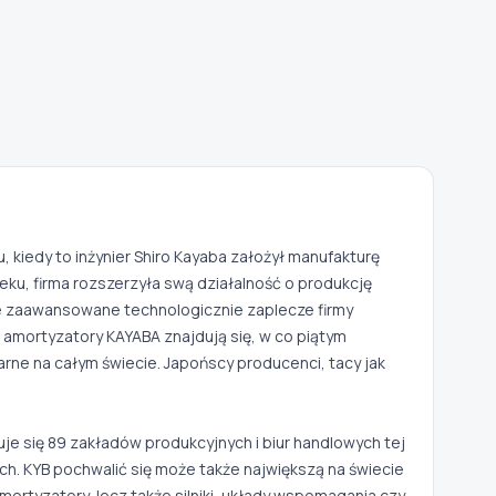
u, kiedy to inżynier Shiro Kayaba założył manufakturę
ku, firma rozszerzyła swą działalność o produkcję
le zaawansowane technologicznie zaplecze firmy
amortyzatory KAYABA znajdują się, w co piątym
rne na całym świecie. Japońscy producenci, tacy jak
je się 89 zakładów produkcyjnych i biur handlowych tej
ch. KYB pochwalić się może także największą na świecie
mortyzatory, lecz także silniki, układy wspomagania czy