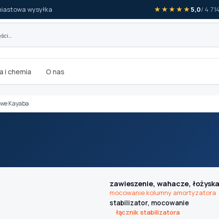
iastowa wysyłka
★★★★★
5,0
/ 4 7
a i chemia
O nas
owe Kayaba
zawieszenie, wahacze, łożyska 
mocowanie kolumny amortyzatora
stabilizator, mocowanie
łącznik stabilizatora