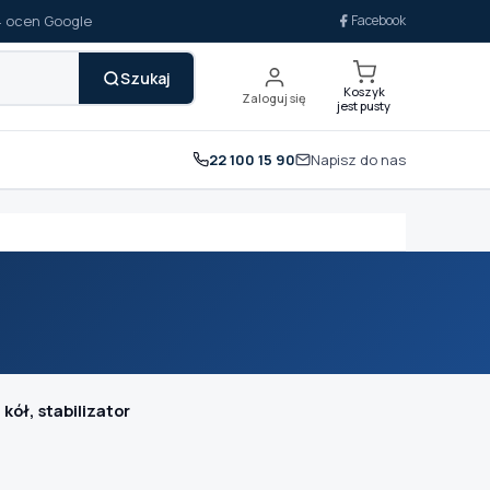
14 ocen Google
Facebook
Szukaj
Koszyk
Zaloguj się
jest pusty
22 100 15 90
Napisz do nas
kół, stabilizator