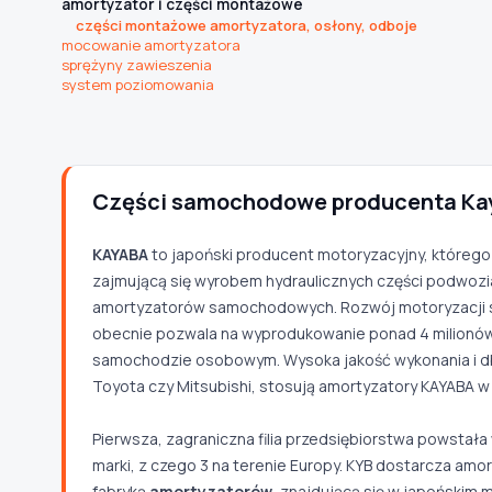
amortyzator i części montażowe
części montażowe amortyzatora, osłony, odboje
TYP / SILNIK
mocowanie amortyzatora
sprężyny zawieszenia
system poziomowania
Szukaj pasujących części
Anuluj
Części samochodowe producenta Ka
KAYABA
to japoński producent motoryzacyjny, którego si
zajmującą się wyrobem hydraulicznych części podwozia
amortyzatorów samochodowych. Rozwój motoryzacji spr
obecnie pozwala na wyprodukowanie ponad 4 milionów 
samochodzie osobowym. Wysoka jakość wykonania i dbał
Toyota czy Mitsubishi, stosują amortyzatory KAYABA w
Pierwsza, zagraniczna filia przedsiębiorstwa powstała
marki, z czego 3 na terenie Europy. KYB dostarcza amo
fabryką
amortyzatorów
, znajdującą się w japońskim 