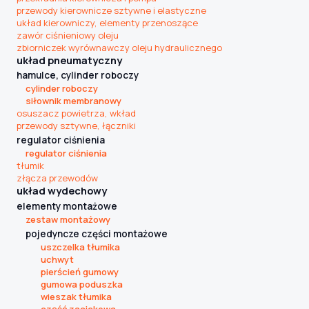
przewody kierownicze sztywne i elastyczne
układ kierowniczy, elementy przenoszące
zawór ciśnieniowy oleju
zbiorniczek wyrównawczy oleju hydraulicznego
układ pneumatyczny
hamulce, cylinder roboczy
cylinder roboczy
siłownik membranowy
osuszacz powietrza, wkład
przewody sztywne, łączniki
regulator ciśnienia
regulator ciśnienia
tłumik
złącza przewodów
układ wydechowy
elementy montażowe
zestaw montażowy
pojedyncze części montażowe
uszczelka tłumika
uchwyt
pierścień gumowy
gumowa poduszka
wieszak tłumika
część zaciskowa