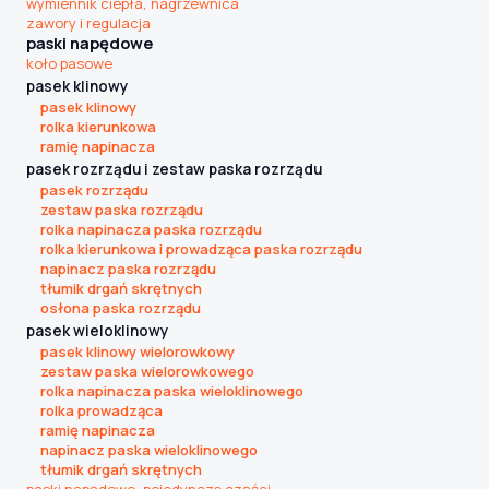
wymiennik ciepła, nagrzewnica
zawory i regulacja
paski napędowe
koło pasowe
pasek klinowy
pasek klinowy
rolka kierunkowa
ramię napinacza
pasek rozrządu i zestaw paska rozrządu
pasek rozrządu
zestaw paska rozrządu
rolka napinacza paska rozrządu
rolka kierunkowa i prowadząca paska rozrządu
napinacz paska rozrządu
tłumik drgań skrętnych
osłona paska rozrządu
pasek wieloklinowy
pasek klinowy wielorowkowy
zestaw paska wielorowkowego
rolka napinacza paska wieloklinowego
rolka prowadząca
ramię napinacza
napinacz paska wieloklinowego
tłumik drgań skrętnych