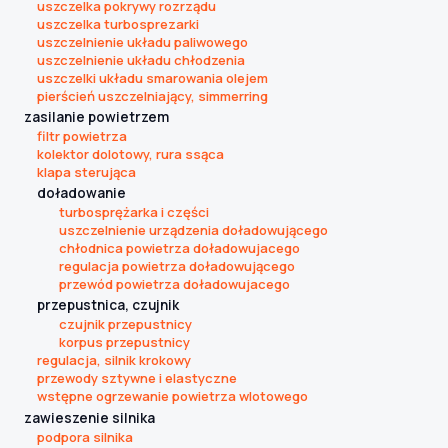
uszczelka pokrywy rozrządu
uszczelka turbosprezarki
uszczelnienie układu paliwowego
uszczelnienie układu chłodzenia
uszczelki układu smarowania olejem
pierścień uszczelniający, simmerring
zasilanie powietrzem
filtr powietrza
kolektor dolotowy, rura ssąca
klapa sterująca
doładowanie
turbosprężarka i części
uszczelnienie urządzenia doładowującego
chłodnica powietrza doładowujacego
regulacja powietrza doładowującego
przewód powietrza doładowujacego
przepustnica, czujnik
czujnik przepustnicy
korpus przepustnicy
regulacja, silnik krokowy
przewody sztywne i elastyczne
wstępne ogrzewanie powietrza wlotowego
zawieszenie silnika
podpora silnika