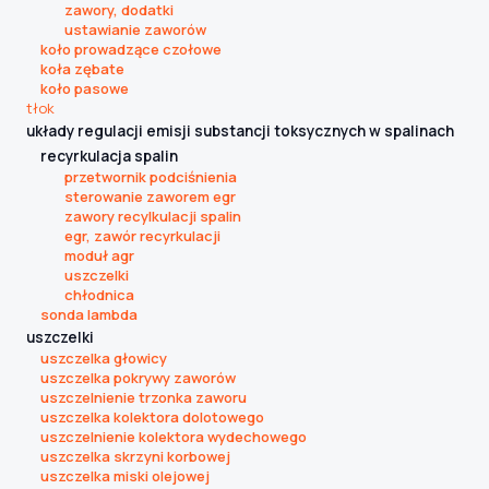
zawory, dodatki
ustawianie zaworów
koło prowadzące czołowe
koła zębate
koło pasowe
tłok
układy regulacji emisji substancji toksycznych w spalinach
recyrkulacja spalin
przetwornik podciśnienia
sterowanie zaworem egr
zawory recylkulacji spalin
egr, zawór recyrkulacji
moduł agr
uszczelki
chłodnica
sonda lambda
uszczelki
uszczelka głowicy
uszczelka pokrywy zaworów
uszczelnienie trzonka zaworu
uszczelka kolektora dolotowego
uszczelnienie kolektora wydechowego
uszczelka skrzyni korbowej
uszczelka miski olejowej