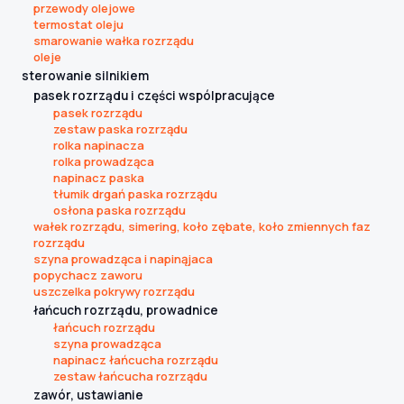
przewody olejowe
termostat oleju
smarowanie wałka rozrządu
oleje
sterowanie silnikiem
pasek rozrządu i części wspólpracujące
pasek rozrządu
zestaw paska rozrządu
rolka napinacza
rolka prowadząca
napinacz paska
tłumik drgań paska rozrządu
osłona paska rozrządu
wałek rozrządu, simering, koło zębate, koło zmiennych faz
rozrządu
szyna prowadząca i napinąjaca
popychacz zaworu
uszczelka pokrywy rozrządu
łańcuch rozrządu, prowadnice
łańcuch rozrządu
szyna prowadząca
napinacz łańcucha rozrządu
zestaw łańcucha rozrządu
zawór, ustawianie