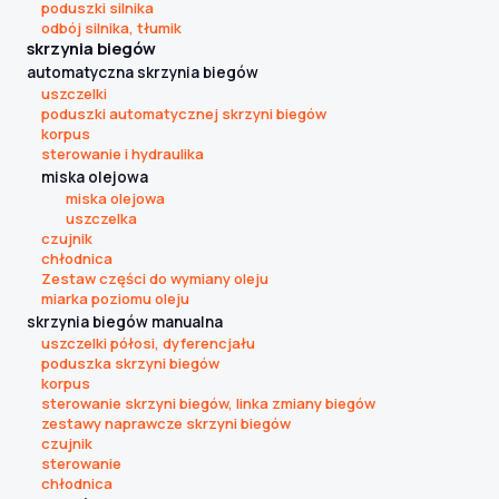
poduszki silnika
odbój silnika, tłumik
skrzynia biegów
automatyczna skrzynia biegów
uszczelki
poduszki automatycznej skrzyni biegów
korpus
sterowanie i hydraulika
miska olejowa
miska olejowa
uszczelka
czujnik
chłodnica
Zestaw części do wymiany oleju
miarka poziomu oleju
skrzynia biegów manualna
uszczelki półosi, dyferencjału
poduszka skrzyni biegów
korpus
sterowanie skrzyni biegów, linka zmiany biegów
zestawy naprawcze skrzyni biegów
czujnik
sterowanie
chłodnica