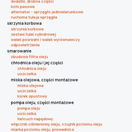
dodatki, drobne części
koło pasowe
alternator - sprzęgło jednokierunkowe
ruchoma tuleja sprzęgła
skrzynia korbowa
skrzynia korbowa
zestaw tulei cylindrowej
walek posredni / walek wyrównawczy
odpowietrzenie
smarowanie
obudowa filtra oleju
chłodnica oleju i jej części
chłodnica oleju
uszczelka
miska olejowa, części montażowe
miska olejowa
uszczelka
korek spustowy
pompa oleju, części montażowe
pompa oleju
uszczelka
łańcuch napędowy
włącznik ciśnieniowy oleju, czujnik poziomu oleju
miarka poziomu oleju, prowadnica