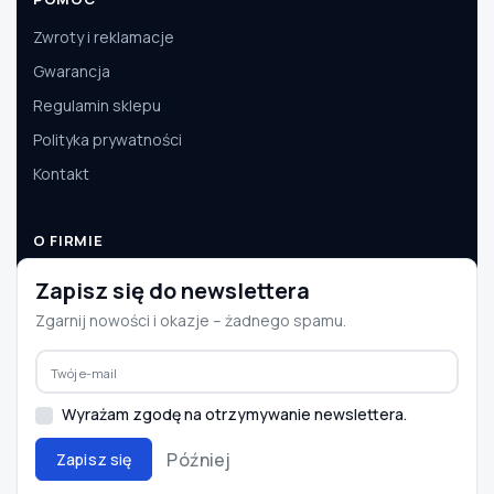
Zwroty i reklamacje
Gwarancja
Regulamin sklepu
Polityka prywatności
Kontakt
O FIRMIE
O nas
Zapisz się do newslettera
Dane firmy
Zgarnij nowości i okazje – żadnego spamu.
Aktualności
Współpraca B2B
Wyrażam zgodę na otrzymywanie newslettera.
Później
Zapisz się
© 2008–2026 e-autoparts.pl · Wszelkie prawa zastrzeżone