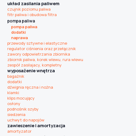
układ zasilania paliwem
czujnik poziomu paliwa
filtr paliwa i obudowa filtra
pompa paliwa
pompa paliwa
dodatki
naprawa
przewody sztywne i elastyczne
regulator ciśnienia oraz przełącznik
zawory odpowietrzania zbiornika
zbiornik paliwa, korek wlewu, rura wlewu
zespół zasilajacy, kompletny
wyposażenie wnętrza
bagażnik
dodatki
dźwignia ręczna i nożna
klamki
klips mocujący
osłony
podnośnik szyby
siedzenia
uchwyt do napojów
zawieszenie i amortyzacja
amortyzator