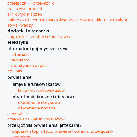
przełączniki i przekaźniki
ramię wycieraczki
silnik wycieraczek
zbiorniczek płynu do spryskiwaczy, przewody zbiorniczka płynu
Szukaj pasujących części
spryskiwaczy
dodatki i akcesoria
Anuluj
bagażnik i przestrzeń ładunkowa
elektryka
alternator i pojedyncze części
alternator
regulator
pojedyncze części
czujniki
oświetlenie
lampy kierunkowskazów
lampy kierunkowskazów
oświetlenie boczne i obrysowe
oświetlenie obrysowe
oświetlenie boczne
przekaźnik
przerywacz kierunkowskazów
przełączniki oświetlenia, przekaźniki
włącznik stop, włącznik świateł cofania, przełącznik
zespolony