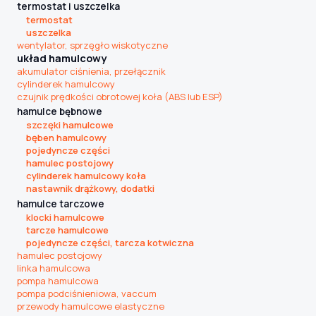
termostat i uszczelka
termostat
uszczelka
wentylator, sprzęgło wiskotyczne
układ hamulcowy
akumulator ciśnienia, przełącznik
cylinderek hamulcowy
czujnik prędkości obrotowej koła (ABS lub ESP)
hamulce bębnowe
szczęki hamulcowe
bęben hamulcowy
pojedyncze części
hamulec postojowy
cylinderek hamulcowy koła
nastawnik drążkowy, dodatki
hamulce tarczowe
klocki hamulcowe
tarcze hamulcowe
pojedyncze części, tarcza kotwiczna
hamulec postojowy
linka hamulcowa
pompa hamulcowa
pompa podciśnieniowa, vaccum
przewody hamulcowe elastyczne