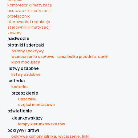
kompresor klimatyzacji
osuszacz klimatyzacji
przełącznik
sterowanie i regulacja
sterownik klimatyzacji
zawory
nadwozie
błotniki i zderzaki
osłony i pokrywy
wzmocnienie czołowe, rama belka przednia, sanki
klips mocujący
listwy ozdobne
listwy ozdobne
lusterka
lusterko
przeszklenie
uszczelki
części montażowe
oświetlenie
kieunkowskazy
lampy kierunkowskazów
pokrywy i drzwi
pokrywa komory silnika, wyciszenie, linki