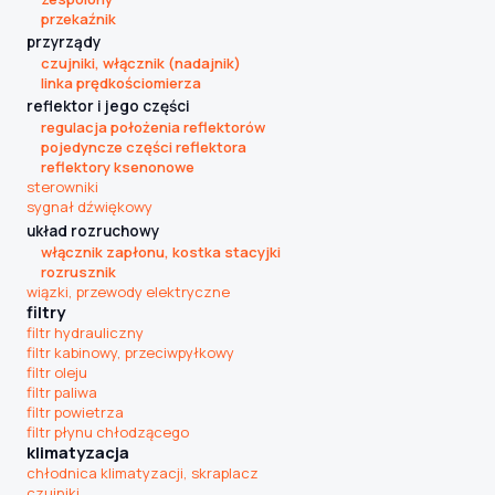
przekaźnik
przyrządy
czujniki, włącznik (nadajnik)
linka prędkościomierza
reflektor i jego części
regulacja położenia reflektorów
pojedyncze części reflektora
reflektory ksenonowe
sterowniki
sygnał dźwiękowy
układ rozruchowy
włącznik zapłonu, kostka stacyjki
rozrusznik
wiązki, przewody elektryczne
filtry
filtr hydrauliczny
filtr kabinowy, przeciwpyłkowy
filtr oleju
filtr paliwa
filtr powietrza
filtr płynu chłodzącego
klimatyzacja
chłodnica klimatyzacji, skraplacz
czujniki