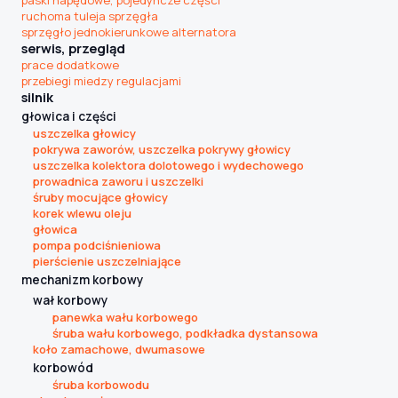
paski napędowe, pojedyncze części
ruchoma tuleja sprzęgła
sprzęgło jednokierunkowe alternatora
serwis, przegląd
prace dodatkowe
przebiegi miedzy regulacjami
silnik
głowica i części
uszczelka głowicy
pokrywa zaworów, uszczelka pokrywy głowicy
uszczelka kolektora dolotowego i wydechowego
prowadnica zaworu i uszczelki
śruby mocujące głowicy
korek wlewu oleju
głowica
pompa podciśnieniowa
pierścienie uszczelniające
mechanizm korbowy
wał korbowy
panewka wału korbowego
śruba wału korbowego, podkładka dystansowa
koło zamachowe, dwumasowe
korbowód
śruba korbowodu