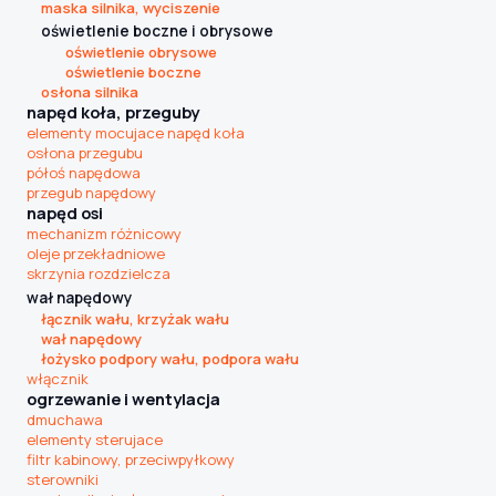
maska silnika, wyciszenie
oświetlenie boczne i obrysowe
oświetlenie obrysowe
oświetlenie boczne
osłona silnika
napęd koła, przeguby
elementy mocujace napęd koła
osłona przegubu
półoś napędowa
przegub napędowy
napęd osi
mechanizm różnicowy
oleje przekładniowe
skrzynia rozdzielcza
wał napędowy
łącznik wału, krzyżak wału
wał napędowy
łożysko podpory wału, podpora wału
włącznik
ogrzewanie i wentylacja
dmuchawa
elementy sterujace
filtr kabinowy, przeciwpyłkowy
sterowniki