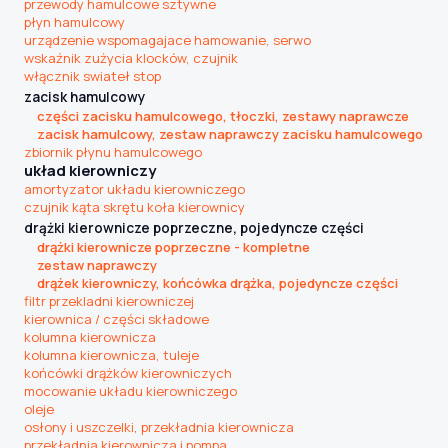
przewody hamulcowe sztywne
płyn hamulcowy
urządzenie wspomagajace hamowanie, serwo
wskaźnik zużycia klocków, czujnik
włącznik swiateł stop
zacisk hamulcowy
części zacisku hamulcowego, tłoczki, zestawy naprawcze
zacisk hamulcowy, zestaw naprawczy zacisku hamulcowego
zbiornik płynu hamulcowego
układ kierowniczy
amortyzator układu kierowniczego
czujnik kąta skrętu koła kierownicy
drążki kierownicze poprzeczne, pojedyncze części
drążki kierownicze poprzeczne - kompletne
zestaw naprawczy
drążek kierowniczy, końcówka drążka, pojedyncze części
filtr przekladni kierowniczej
kierownica / części składowe
kolumna kierownicza
kolumna kierownicza, tuleje
końcówki drążków kierowniczych
mocowanie układu kierowniczego
oleje
osłony i uszczelki, przekładnia kierownicza
przekładnia kierownicza i pompa