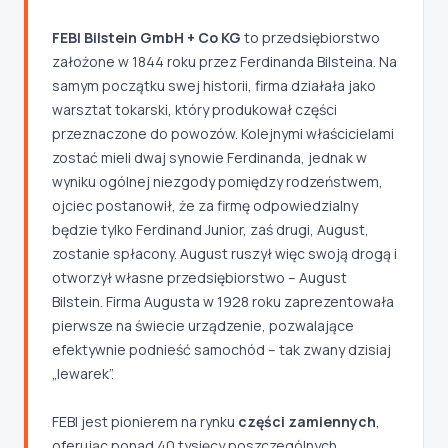
FEBI Bilstein GmbH + Co KG
to przedsiębiorstwo
założone w 1844 roku przez Ferdinanda Bilsteina. Na
samym początku swej historii, firma działała jako
warsztat tokarski, który produkował części
przeznaczone do powozów. Kolejnymi właścicielami
zostać mieli dwaj synowie Ferdinanda, jednak w
wyniku ogólnej niezgody pomiędzy rodzeństwem,
ojciec postanowił, że za firmę odpowiedzialny
będzie tylko Ferdinand Junior, zaś drugi, August,
zostanie spłacony. August ruszył więc swoją drogą i
otworzył własne przedsiębiorstwo – August
Bilstein. Firma Augusta w 1928 roku zaprezentowała
pierwsze na świecie urządzenie, pozwalające
efektywnie podnieść samochód – tak zwany dzisiaj
„lewarek”.
FEBI jest pionierem na rynku
części zamiennych
,
oferując ponad 40 tysięcy poszczególnych