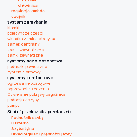
chłodnica
regulacja lambda
czujnik
system zamykania
klamki
pojedyncze części
wkladka zamka, stacyjka
zamek centralny
zamki wewnętrzne
zamki zewnętrzne
systemy bezpieczenstwa
poduszki powietrzne
system alarmowy
systemy komfortowe
ogrzewanie postojowe
ogrzewanie siedzenia
Otwieranie pokrywy bagażnika
podnośnik szyby
pompy
Silnik / przekaznik / przełącznik
Podnośnik szyby
Lusterko
Szyba tylna
Układ regulacji prędkożci jazdy