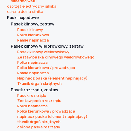
simering wału
osprzęt elektryczny silnika
osłona dolna silnika
Paski napędowe
Pasek klinowy, zestaw
Pasek klinowy
Rolka kierunkowa
Ramie napinacza
Pasek klinowy wielorowkowy, zestaw
Pasek klinowy wielorowkowy
Zestaw paska klinowego wielorowkowego
Rolka napinacza
Rolka kierunkowa / prowadząca
Ramie napinacza
Napinacz paska (element napinajacy)
Tłumik drgań skrętnych
Pasek rozrządu, zestaw
Pasek rozrządu
Zestaw paska rozrządu
Rolka napinacza
Rolka kierunkowa / prowadząca
napinacz paska (element napinajacy)
tłumik drgań skrętnych
osłona paska rozrządu