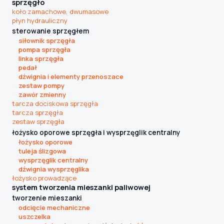
sprzęgło
koło zamachowe, dwumasowe
płyn hydrauliczny
sterowanie sprzęgłem
siłownik sprzęgła
pompa sprzęgła
linka sprzęgła
pedał
dźwignia i elementy przenoszace
zestaw pompy
zawór zmienny
tarcza dociskowa sprzęgła
tarcza sprzęgła
zestaw sprzęgła
łożysko oporowe sprzęgła i wysprzęglik centralny
łożysko oporowe
tuleja ślizgowa
wysprzęglik centralny
dźwignia wysprzęglika
łożysko prowadzące
system tworzenia mieszanki paliwowej
tworzenie mieszanki
odcięcie mechaniczne
uszczelka