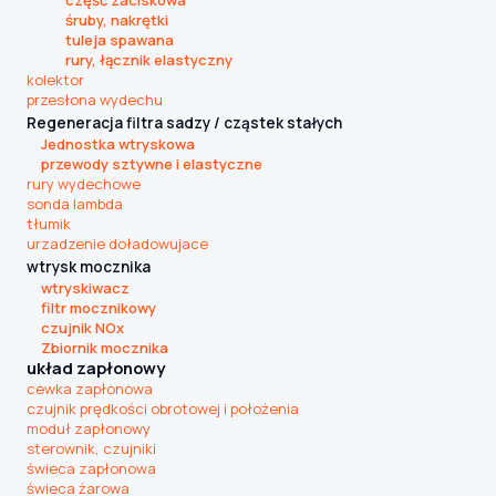
śruby, nakrętki
tuleja spawana
rury, łącznik elastyczny
kolektor
przesłona wydechu
Regeneracja filtra sadzy / cząstek stałych
Jednostka wtryskowa
przewody sztywne i elastyczne
rury wydechowe
sonda lambda
tłumik
urzadzenie doładowujace
wtrysk mocznika
wtryskiwacz
filtr mocznikowy
czujnik NOx
Zbiornik mocznika
układ zapłonowy
cewka zapłonowa
czujnik prędkości obrotowej i położenia
moduł zapłonowy
sterownik, czujniki
świeca zapłonowa
świeca żarowa