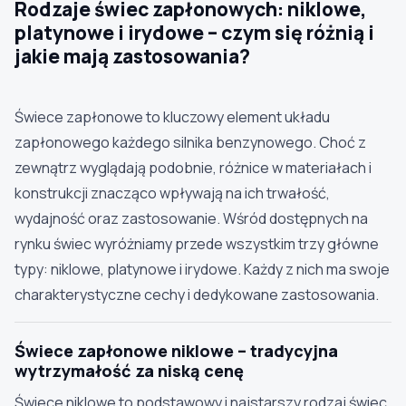
Rodzaje świec zapłonowych: niklowe,
platynowe i irydowe – czym się różnią i
jakie mają zastosowania?
Szukaj pasujących części
Anuluj
Świece zapłonowe to kluczowy element układu
zapłonowego każdego silnika benzynowego. Choć z
zewnątrz wyglądają podobnie, różnice w materiałach i
konstrukcji znacząco wpływają na ich trwałość,
wydajność oraz zastosowanie. Wśród dostępnych na
rynku świec wyróżniamy przede wszystkim trzy główne
typy: niklowe, platynowe i irydowe. Każdy z nich ma swoje
charakterystyczne cechy i dedykowane zastosowania.
Świece zapłonowe niklowe – tradycyjna
wytrzymałość za niską cenę
Świece niklowe to podstawowy i najstarszy rodzaj świec