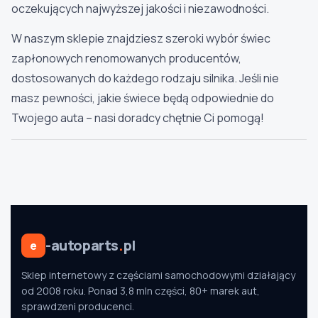
oczekujących najwyższej jakości i niezawodności.
W naszym sklepie znajdziesz szeroki wybór świec
zapłonowych renomowanych producentów,
dostosowanych do każdego rodzaju silnika. Jeśli nie
masz pewności, jakie świece będą odpowiednie do
Twojego auta – nasi doradcy chętnie Ci pomogą!
-autoparts
.
pl
e
Sklep internetowy z częściami samochodowymi działający
od 2008 roku. Ponad 3,8 mln części, 80+ marek aut,
sprawdzeni producenci.