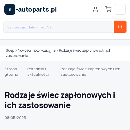
-autoparts
.
pl
e
Sklep
»
Nowości motoryzacyjne
»
Rodzaje świec zapłonowych i ich
zastosowanie
Wybierz swój pojazd
Strona
Poradniki i
Rodzaje świec zapłonowych i ich
›
›
główna
aktualności
zastosowanie
MARKA
Rodzaje świec zapłonowych i
MODEL
ich zastosowanie
08-05-2025
TYP / SILNIK