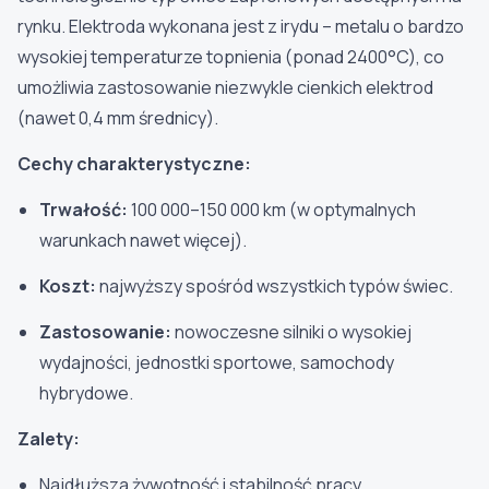
rynku. Elektroda wykonana jest z irydu – metalu o bardzo
wysokiej temperaturze topnienia (ponad 2400°C), co
umożliwia zastosowanie niezwykle cienkich elektrod
(nawet 0,4 mm średnicy).
Cechy charakterystyczne:
Trwałość:
100 000–150 000 km (w optymalnych
warunkach nawet więcej).
Koszt:
najwyższy spośród wszystkich typów świec.
Zastosowanie:
nowoczesne silniki o wysokiej
wydajności, jednostki sportowe, samochody
hybrydowe.
Zalety:
Najdłuższa żywotność i stabilność pracy.