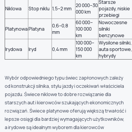
Starsze
20 000–30
Niklowa
Stop niklu
1,5–2 mm
pojazdy, niskie
000 km
przebiegi
60 000–
Nowoczesne
0,6–0,8
Platynowa
Platyna
100 000
silniki
mm
km
benzynowe
100 000–
Wysilone silniki,
Irydowa
Iryd
0,4 mm
150 000
auta sportowe,
km
hybrydy
Wybór odpowiedniego typu świec zapłonowych zależy
od konstrukcji silnika, stylu jazdy i oczekiwań właściciela
pojazdu. Świece niklowe to dobre rozwiązanie dla
starszych aut i kierowców szukających ekonomicznych
rozwiązań. Świece platynowe oferują większą trwałość i
lepsze osiągi dla bardziej wymagających użytkowników,
a irydowe są idealnym wyborem dla kierowców