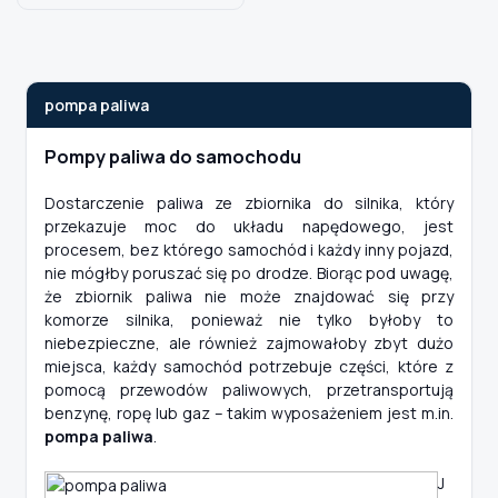
Szukaj pasujących części
pompa paliwa
Anuluj
Pompy paliwa do samochodu
Dostarczenie paliwa ze zbiornika do silnika, który
przekazuje moc do układu napędowego, jest
procesem, bez którego samochód i każdy inny pojazd,
nie mógłby poruszać się po drodze. Biorąc pod uwagę,
że zbiornik paliwa nie może znajdować się przy
komorze silnika, ponieważ nie tylko byłoby to
niebezpieczne, ale również zajmowałoby zbyt dużo
miejsca, każdy samochód potrzebuje części, które z
pomocą przewodów paliwowych, przetransportują
benzynę, ropę lub gaz – takim wyposażeniem jest m.in.
pompa paliwa
.
J