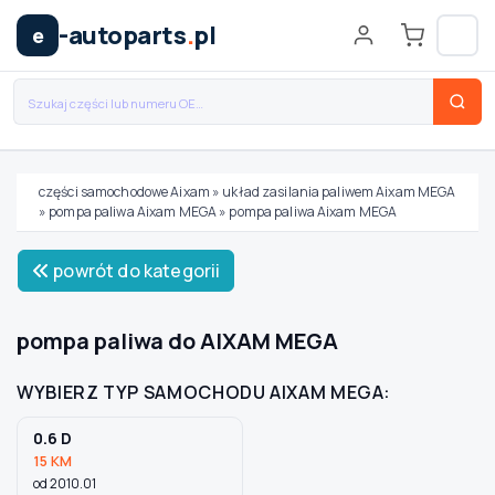
-autoparts
.
pl
e
części samochodowe Aixam
»
układ zasilania paliwem Aixam MEGA
»
pompa paliwa Aixam MEGA
»
pompa paliwa Aixam MEGA
Wybierz swój pojazd
powrót do kategorii
MARKA
pompa paliwa do AIXAM MEGA
MODEL
WYBIERZ TYP SAMOCHODU AIXAM MEGA:
0.6 D
TYP / SILNIK
15 KM
od 2010.01