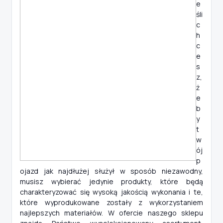
e
śli
c
h
c
e
s
z,
ż
e
b
y
t
w
ój
p
ojazd jak najdłużej służył w sposób niezawodny,
musisz wybierać jedynie produkty, które będą
charakteryzować się wysoką jakością wykonania i te,
które wyprodukowane zostały z wykorzystaniem
najlepszych materiałów. W ofercie naszego sklepu