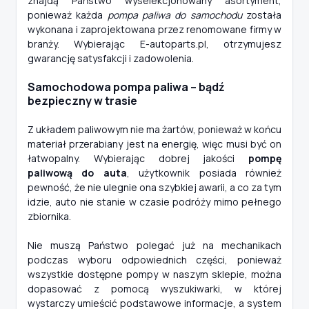
znajdą Państwo wyselekcjonowany asortyment,
ponieważ każda
pompa paliwa do samochodu
została
wykonana i zaprojektowana przez renomowane firmy w
branży. Wybierając E-autoparts.pl, otrzymujesz
gwarancję satysfakcji i zadowolenia.
Samochodowa pompa paliwa – bądź
bezpieczny w trasie
Z układem paliwowym nie ma żartów, ponieważ w końcu
materiał przerabiany jest na energię, więc musi być on
łatwopalny. Wybierając dobrej jakości
pompę
paliwową do auta
, użytkownik posiada również
pewność, że nie ulegnie ona szybkiej awarii, a co za tym
idzie, auto nie stanie w czasie podróży mimo pełnego
zbiornika.
Nie muszą Państwo polegać już na mechanikach
podczas wyboru odpowiednich części, ponieważ
wszystkie dostępne pompy w naszym sklepie, można
dopasować z pomocą wyszukiwarki, w której
wystarczy umieścić podstawowe informacje, a system