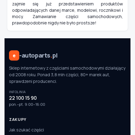
zajmie się już przedstawieniem produktów
odpowiadających danej marce, modelowi, rocznikowi i
mocy. Zamawianie części samochodowych,
prawdopodobnie nigdy nie było prostsze!
-autoparts
.
pl
e
Sklep internetowy z częściami samochodowymi działający
od 2008 roku. Ponad 3,8 mln części, 80+ marek aut,
sprawdzeni producenci.
INFOLINIA
22 100 15 90
pon.–pt. 9:00–16:00
ZAKUPY
Jak szukać części