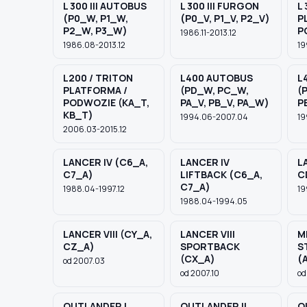
L 300 III AUTOBUS
L 300 III FURGON
L 
(P0_W, P1_W,
(P0_V, P1_V, P2_V)
P
P2_W, P3_W)
P
1986.11-2013.12
1986.08-2013.12
19
L200 / TRITON
L400 AUTOBUS
L
PLATFORMA /
(PD_W, PC_W,
(
PODWOZIE (KA_T,
PA_V, PB_V, PA_W)
P
KB_T)
1994.06-2007.04
19
2006.03-2015.12
LANCER IV (C6_A,
LANCER IV
L
C7_A)
LIFTBACK (C6_A,
C
C7_A)
1988.04-1997.12
19
1988.04-1994.05
LANCER VIII (CY_A,
LANCER VIII
M
CZ_A)
SPORTBACK
S
(CX_A)
(
od 2007.03
od 2007.10
od
OUTLANDER I
OUTLANDER II
O