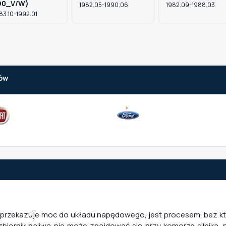
D0_V/W)
1982.05-1990.06
1982.09-1988.03
83.10-1992.01
ów
óry przekazuje moc do układu napędowego, jest procesem, bez 
biornik paliwa nie może znajdować się przy komorze silnika, 