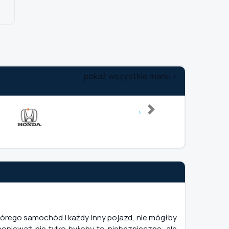
pokaż wszystkie marki >
Next
którego samochód i każdy inny pojazd, nie mógłby
ponieważ nie tylko byłoby to niebezpieczne, ale