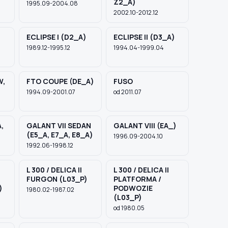
Z2_A)
1995.09-2004.08
2002.10-2012.12
ECLIPSE I (D2_A)
ECLIPSE II (D3_A)
1989.12-1995.12
1994.04-1999.04
W,
FTO COUPE (DE_A)
FUSO
1994.09-2001.07
od 2011.07
,
GALANT VII SEDAN
GALANT VIII (EA_)
(E5_A, E7_A, E8_A)
1996.09-2004.10
1992.06-1998.12
L 300 / DELICA II
L 300 / DELICA II
FURGON (L03_P)
PLATFORMA /
)
PODWOZIE
1980.02-1987.02
(L03_P)
od 1980.05