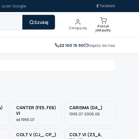
14 ocen Google
Facebook
Szukaj
Koszyk
Zaloguj się
jest pusty
22 100 15 90
Napisz do nas
4)
CANTER (FE5, FE6)
CARISMA (DA_)
VI
1995.07-2006.06
od 1986.07
COLT V (CJ_, CP_)
COLT VI (Z3_A,