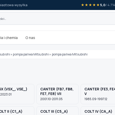
iastowa wysyłka
★★★★★
5,0
/ 4 7
ia i chemia
O nas
subishi
»
pompa paliwa Mitsubishi
»
pompa paliwa Mitsubishi
SX (VSX_, VSE_)
CANTER (FB7, FB8,
CANTER (FE3, FE
FE7, FE8) VII
V
 2023.01
2001.10-2011.05
1985.09-1997.12
OLT II (C1_A)
COLT III (C5_A)
COLT IV (CA_A)