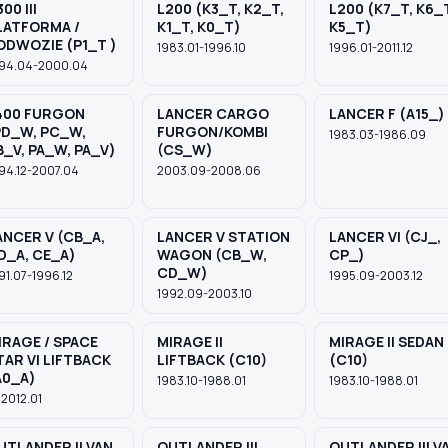
300 III
L200 (K3_T, K2_T,
L200 (K7_T, K6_
LATFORMA /
K1_T, K0_T)
K5_T)
ODWOZIE (P1_T )
1983.01-1996.10
1996.01-2011.12
94.04-2000.04
400 FURGON
LANCER CARGO
LANCER F (A15_)
PD_W, PC_W,
FURGON/KOMBI
1983.03-1986.09
B_V, PA_W, PA_V)
(CS_W)
94.12-2007.04
2003.09-2008.06
ANCER V (CB_A,
LANCER V STATION
LANCER VI (CJ_,
D_A, CE_A)
WAGON (CB_W,
CP_)
CD_W)
91.07-1996.12
1995.09-2003.12
1992.09-2003.10
IRAGE / SPACE
MIRAGE II
MIRAGE II SEDAN
TAR VI LIFTBACK
LIFTBACK (C10)
(C10)
A0_A)
1983.10-1988.01
1983.10-1988.01
 2012.01
UTLANDER II VAN
OUTLANDER III
OUTLANDER III V