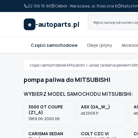
22 100 15 90
Odbiór: Warszawa, ul. Rzeczna 6
Natychm
-autoparts
.
pl
e
Części samochodowe
Oleje i płyny
Akcesor
części samochodowe Mitsubishi
»
układ zasilania paliwem Mit
pompa paliwa do MITSUBISHI
WYBIERZ MODEL SAMOCHODU MITSUBISHI:
Wybierz swój pojazd
3000 GT COUPE
ASX (GA_W_)
A
(Z1_A)
MARKA
od 2009.11
od
1989.06-2000.08
CARISMA SEDAN
COLT CZC VI
C
MODEL