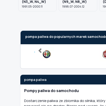
(N3_W, N4_W)
(N9_W, N8_W)
(
1991.05-2000.11
1998.07-2004.12
19
pompa paliwa do popularnych marek samochod
Previous
pompa paliwa
Pompy paliwa do samochodu
Dostarczenie paliwa ze zbiornika do silnika, kt
poruszać się po drodze. Biorąc pod uwagę, że z