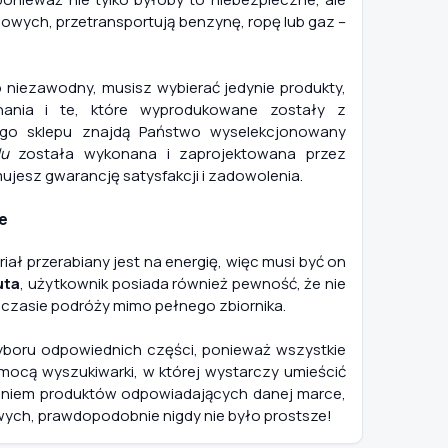
wych, przetransportują benzynę, ropę lub gaz –
b niezawodny, musisz wybierać jedynie produkty,
nania i te, które wyprodukowane zostały z
ego sklepu znajdą Państwo wyselekcjonowany
u
została wykonana i zaprojektowana przez
ujesz gwarancję satysfakcji i zadowolenia.
e
ł przerabiany jest na energię, więc musi być on
uta
, użytkownik posiada również pewność, że nie
e w czasie podróży mimo pełnego zbiornika.
boru odpowiednich części, ponieważ wszystkie
cą wyszukiwarki, w której wystarczy umieścić
ieniem produktów odpowiadających danej marce,
ych, prawdopodobnie nigdy nie było prostsze!