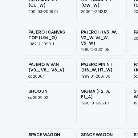
(CU_W)
(CW_W)
(
2001.03-2008.07
2006.11-2012.12
20
PAJERO I CANVAS
PAJERO II (V3_W,
P
TOP (L04_G)
V2_W, V4_W,
20
V5_W)
1982.12-1990.11
1990.12-2001.05
PAJERO IV VAN
PAJERO PININ I
P
(V9_, V8_, V8_V)
(H6_W, H7_W)
(
od 2006.11
1999.01-2007.06
od
SHOGUN
SIGMA (F2_A,
S
F1_A)
W
od 2009.02
1990.10-1996.07
19
SPACE WAGON
SPACE WAGON
S