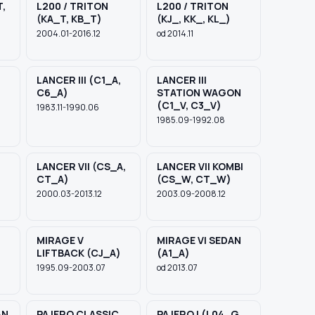
T,
L200 / TRITON
L200 / TRITON
(KA_T, KB_T)
(KJ_, KK_, KL_)
2004.01-2016.12
od 2014.11
LANCER III (C1_A,
LANCER III
C6_A)
STATION WAGON
(C1_V, C3_V)
1983.11-1990.06
1985.09-1992.08
LANCER VII (CS_A,
LANCER VII KOMBI
CT_A)
(CS_W, CT_W)
2000.03-2013.12
2003.09-2008.12
MIRAGE V
MIRAGE VI SEDAN
LIFTBACK (CJ_A)
(A1_A)
1995.09-2003.07
od 2013.07
AN
PAJERO CLASSIC
PAJERO I (L04_G,