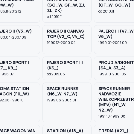
CW_W)
(GG_W, GF_W, ZJ,
(GF_W, GG_W)
ZL, ZK)
06.11-2012.12
od 2010.11
od 2010.11
AJERO II (V3_W)
PAJERO II CANVAS
PAJERO III (V7_W
TOP (V2_C, V4_C)
V6_W)
00.04-2007.09
1990.12-2000.04
1999.01-2007.09
AJERO SPORT I
PAJERO SPORT III
PROUDIA/DIGNIT
K7_, K9_)
(KS_)
(S4_A, S3_A)
 1996.07
od 2015.08
1999.10-2001.05
IGMA STATION
SPACE RUNNER
SPACE RUNNER
AGON (F0_W)
(N6_W, N7_W)
NADWOZIE
WIELKOPRZESTR
92.06-1996.10
1999.08-2003.01
(MPV) (N1_W,
N2_W)
1991.10-1999.08
PACE WAGON VAN
STARION (A18_A)
TREDIA (A21_)