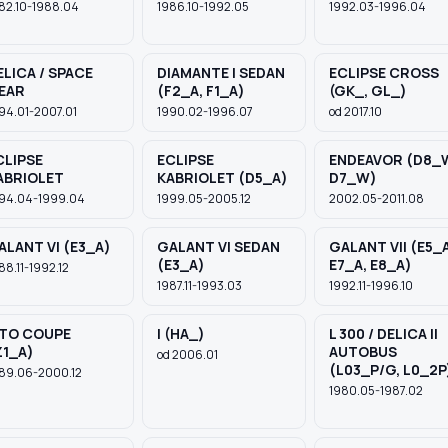
82.10-1988.04
1986.10-1992.05
1992.03-1996.04
ELICA / SPACE
DIAMANTE I SEDAN
ECLIPSE CROSS
EAR
(F2_A, F1_A)
(GK_, GL_)
94.01-2007.01
1990.02-1996.07
od 2017.10
CLIPSE
ECLIPSE
ENDEAVOR (D8_
ABRIOLET
KABRIOLET (D5_A)
D7_W)
94.04-1999.04
1999.05-2005.12
2002.05-2011.08
ALANT VI (E3_A)
GALANT VI SEDAN
GALANT VII (E5_A
(E3_A)
E7_A, E8_A)
88.11-1992.12
1987.11-1993.03
1992.11-1996.10
TO COUPE
I (HA_)
L 300 / DELICA II
Z1_A)
AUTOBUS
od 2006.01
(L03_P/G, L0_2P
89.06-2000.12
1980.05-1987.02