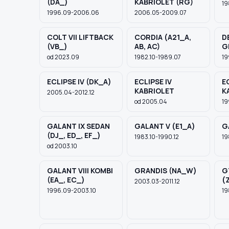
(DA_)
KABRIOLET (RG)
19
1996.09-2006.06
2006.05-2009.07
TYP / SILNIK
COLT VII LIFTBACK
CORDIA (A21_A,
D
(VB_)
AB, AC)
G
od 2023.09
1982.10-1989.07
19
ECLIPSE IV (DK_A)
ECLIPSE IV
E
Szukaj pasujących części
KABRIOLET
K
2005.04-2012.12
od 2005.04
19
Anuluj
GALANT IX SEDAN
GALANT V (E1_A)
G
(DJ_, ED_, EF_)
1983.10-1990.12
19
od 2003.10
GALANT VIII KOMBI
GRANDIS (NA_W)
G
(EA_, EC_)
(
2003.03-2011.12
1996.09-2003.10
19