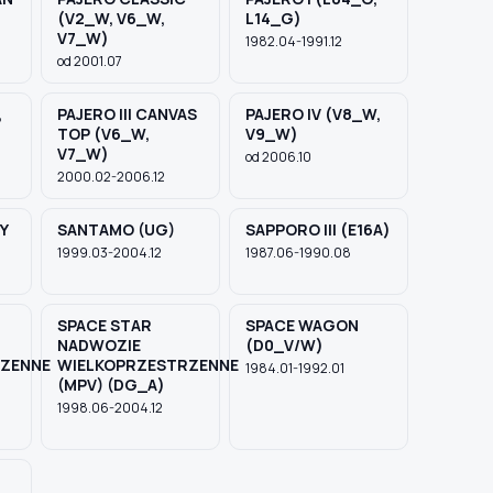
(V2_W, V6_W,
L14_G)
V7_W)
1982.04-1991.12
od 2001.07
,
PAJERO III CANVAS
PAJERO IV (V8_W,
TOP (V6_W,
V9_W)
V7_W)
od 2006.10
2000.02-2006.12
Y
SANTAMO (UG)
SAPPORO III (E16A)
1999.03-2004.12
1987.06-1990.08
SPACE STAR
SPACE WAGON
NADWOZIE
(D0_V/W)
ZENNE
WIELKOPRZESTRZENNE
1984.01-1992.01
(MPV) (DG_A)
1998.06-2004.12