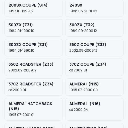
200SX COUPE (S14)
240SX
1993.10-1999.12
1988.08-2001.02
Szukaj pasujących części
300ZX (Z31)
300ZX (Z32)
Anuluj
1984.01-1990.10
1989.09-2000.12
300ZX COUPE (Z31)
350Z COUPE (Z33)
1984.01-1990.10
2002.09-2009.12
350Z ROADSTER (Z33)
370Z COUPE (Z34)
2002.09-2009.12
od 2009.01
370Z ROADSTER (Z34)
ALMERA I (N15)
od 2009.01
1995.07-2000.09
ALMERA I HATCHBACK
ALMERA II (N16)
(N15)
od 2000.04
1995.07-2001.01