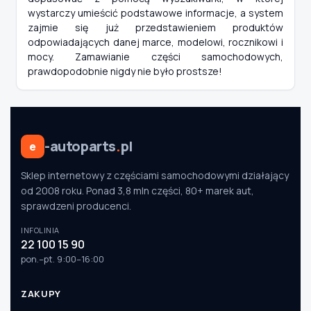
wystarczy umieścić podstawowe informacje, a system
zajmie się już przedstawieniem produktów
odpowiadających danej marce, modelowi, rocznikowi i
mocy. Zamawianie części samochodowych,
prawdopodobnie nigdy nie było prostsze!
-autoparts
.
pl
e
Sklep internetowy z częściami samochodowymi działający
od 2008 roku. Ponad 3,8 mln części, 80+ marek aut,
sprawdzeni producenci.
INFOLINIA
22 100 15 90
pon.–pt. 9:00–16:00
ZAKUPY