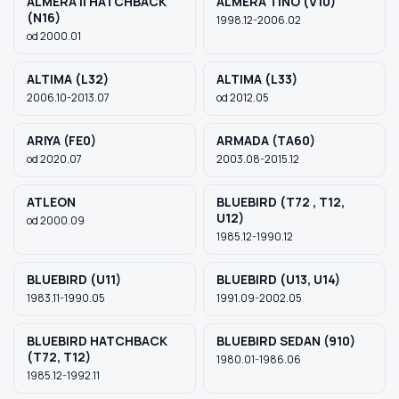
ALMERA II HATCHBACK
ALMERA TINO (V10)
(N16)
1998.12-2006.02
od 2000.01
ALTIMA (L32)
ALTIMA (L33)
2006.10-2013.07
od 2012.05
ARIYA (FE0)
ARMADA (TA60)
od 2020.07
2003.08-2015.12
ATLEON
BLUEBIRD (T72 , T12,
U12)
od 2000.09
1985.12-1990.12
BLUEBIRD (U11)
BLUEBIRD (U13, U14)
1983.11-1990.05
1991.09-2002.05
BLUEBIRD HATCHBACK
BLUEBIRD SEDAN (910)
(T72, T12)
1980.01-1986.06
1985.12-1992.11