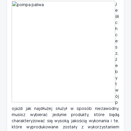
J
e
śli
c
h
c
e
s
z,
ż
e
b
y
t
w
ój
p
ojazd jak najdłużej służył w sposób niezawodny,
musisz wybierać jedynie produkty, które będą
charakteryzować się wysoką jakością wykonania i te,
które wyprodukowane zostały z wykorzystaniem