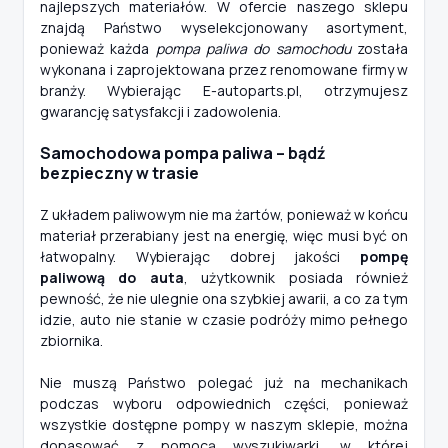
najlepszych materiałów. W ofercie naszego sklepu
znajdą Państwo wyselekcjonowany asortyment,
ponieważ każda
pompa paliwa do samochodu
została
wykonana i zaprojektowana przez renomowane firmy w
branży. Wybierając E-autoparts.pl, otrzymujesz
gwarancję satysfakcji i zadowolenia.
Samochodowa pompa paliwa – bądź
bezpieczny w trasie
Z układem paliwowym nie ma żartów, ponieważ w końcu
materiał przerabiany jest na energię, więc musi być on
łatwopalny. Wybierając dobrej jakości
pompę
paliwową do auta
, użytkownik posiada również
pewność, że nie ulegnie ona szybkiej awarii, a co za tym
idzie, auto nie stanie w czasie podróży mimo pełnego
zbiornika.
Nie muszą Państwo polegać już na mechanikach
podczas wyboru odpowiednich części, ponieważ
wszystkie dostępne pompy w naszym sklepie, można
dopasować z pomocą wyszukiwarki, w której