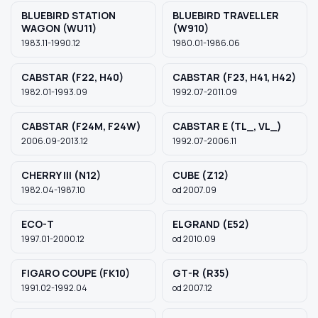
BLUEBIRD STATION
BLUEBIRD TRAVELLER
WAGON (WU11)
(W910)
1983.11-1990.12
1980.01-1986.06
CABSTAR (F22, H40)
CABSTAR (F23, H41, H42)
1982.01-1993.09
1992.07-2011.09
CABSTAR (F24M, F24W)
CABSTAR E (TL_, VL_)
2006.09-2013.12
1992.07-2006.11
CHERRY III (N12)
CUBE (Z12)
1982.04-1987.10
od 2007.09
ECO-T
ELGRAND (E52)
1997.01-2000.12
od 2010.09
FIGARO COUPE (FK10)
GT-R (R35)
1991.02-1992.04
od 2007.12