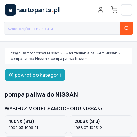
-autoparts
.
pl
e
części samochodowe Nissan
»
układ zasilania paliwem Nissan
»
pompa paliwa Nissan
»
pompa paliwa Nissan
Wybierz swój pojazd
powrót do kategorii
MARKA
pompa paliwa do NISSAN
MODEL
WYBIERZ MODEL SAMOCHODU NISSAN:
100NX (B13)
200SX (S13)
TYP / SILNIK
1990.03-1996.01
1988.07-1995.12