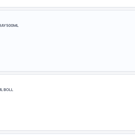
AY 500ML
L BOLL