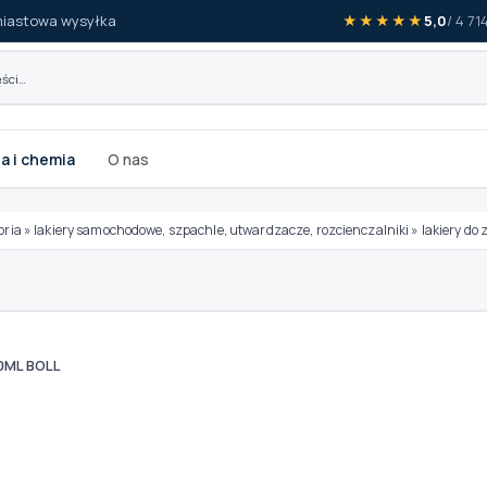
iastowa wysyłka
★★★★★
5,0
/ 4 7
a i chemia
O nas
oria
»
lakiery samochodowe, szpachle, utwardzacze, rozcienczalniki
»
lakiery do
0ML BOLL