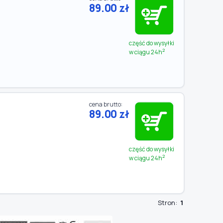
89.00 zł
część do wysyłki
2
w ciągu 24h
cena brutto:
89.00 zł
część do wysyłki
2
w ciągu 24h
Stron:
1