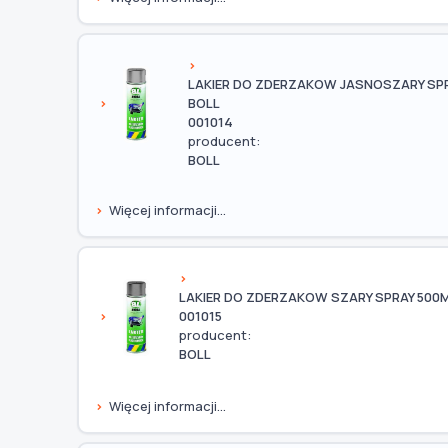
TYP / SILNIK
LAKIER DO ZDERZAKOW JASNOSZARY SPR
BOLL
001014
producent:
Szukaj pasujących części
BOLL
Anuluj
Więcej informacji...
LAKIER DO ZDERZAKOW SZARY SPRAY 500M
001015
producent:
BOLL
Więcej informacji...