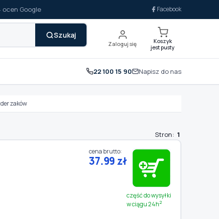
14 ocen Google
Facebook
Szukaj
Koszyk
Zaloguj się
jest pusty
22 100 15 90
Napisz do nas
 zderzaków
Stron:
1
cena brutto:
37.99 zł
część do wysyłki
2
w ciągu 24h