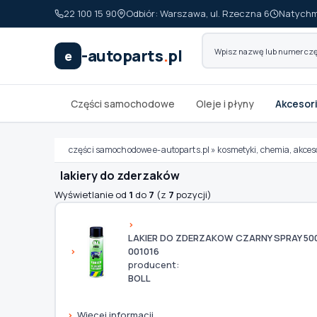
22 100 15 90
Odbiór: Warszawa, ul. Rzeczna 6
Natychm
-autoparts
.
pl
e
Części samochodowe
Oleje i płyny
Akcesori
części samochodowe e-autoparts.pl
»
kosmetyki, chemia, akces
lakiery do zderzaków
Wyświetlanie od
1
do
7
(z
7
pozycji)
Wybierz swój pojazd
LAKIER DO ZDERZAKOW CZARNY SPRAY 50
MARKA
001016
producent:
BOLL
MODEL
Więcej informacji...