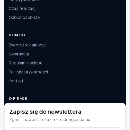
Czas realizacji
Odbiór osobisty
POMOC
Zwroty i reklamacje
Gwarancja
Regulamin sklepu
Polityka prywatności
Kontakt
O FIRMIE
O nas
Zapisz się do newslettera
Dane firmy
Zgarnij nowości i okazje – żadnego spamu.
Aktualności