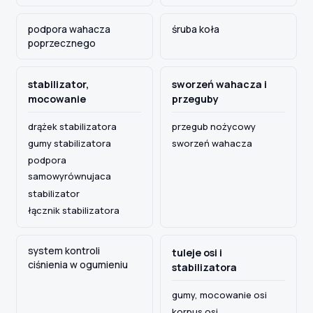
podpora wahacza
śruba koła
poprzecznego
Szukaj pasujących części
Anuluj
stabilizator,
sworzeń wahacza i
mocowanie
przeguby
drążek stabilizatora
przegub nożycowy
gumy stabilizatora
sworzeń wahacza
podpora
samowyrównujaca
stabilizator
łącznik stabilizatora
system kontroli
tuleje osi i
ciśnienia w ogumieniu
stabilizatora
gumy, mocowanie osi
korpus osi