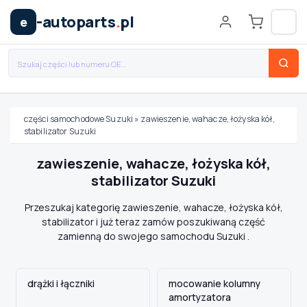
-autoparts
.
pl
e
części samochodowe Suzuki
»
zawieszenie, wahacze, łożyska kół,
stabilizator Suzuki
Wybierz swój pojazd
zawieszenie, wahacze, łożyska kół,
stabilizator Suzuki
MARKA
Przeszukaj kategorię zawieszenie, wahacze, łożyska kół,
stabilizator i już teraz zamów poszukiwaną część
MODEL
zamienną do swojego samochodu Suzuki .
TYP / SILNIK
drążki i łączniki
mocowanie kolumny
amortyzatora