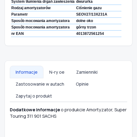
System tłumienia drgań zawieszenia
dwururka
Rodzaj amortyzatorów
Ciśnienie gazu
Parametr
SEOV27/13X231A
Sposób mocowania amortyzatora
dolne oko
Sposób mocowania amortyzatora
górny trzon
nr EAN
4013872561254
Informacje
N-ry oe
Zamienniki
Zastosowanie w autach
Opinie
Zapytaj o produkt
Dodatkowe informacje
o produkcie Amortyzator, Super
Touring 311 901 SACHS