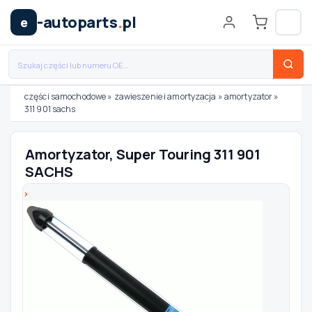
-autoparts
.
pl
e
części samochodowe
»
zawieszenie i amortyzacja
»
amortyzator
»
311 901 sachs
Wybierz swój pojazd
Amortyzator, Super Touring 311 901
MARKA
SACHS
MODEL
TYP / SILNIK