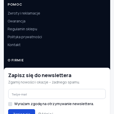
POMOC
Zwroty i reklamacje
Gwarancja
Regulamin sklepu
Polityka prywatności
Kontakt
O FIRMIE
O nas
Zapisz się do newslettera
Dane firmy
Zgarnij nowości i okazje – żadnego spamu.
Aktualności
Współpraca B2B
Wyrażam zgodę na otrzymywanie newslettera.