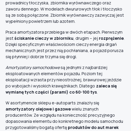
prowadnicy tłoczyska, zbiornika wyrównawczego oraz
zaworu dennego. W modelach dwururowych tłok i tłoczysko
są ze sobą połączone. Zbiornik wyrównawczy zazwyczaj jest
wypełniony powietrzem lub azotem.
Praca amortyzatora przebiega w dwóch etapach. Pierwszym
jest
ściskanie cieczy w zbiorniku
, drugim – jej
rozprężenie
.
Dzięki specyficznym właściwościom cieczy energia drgań
mechanicznych jest przez nią pochłaniana, a pojazd porusza
się płynniej i dobrze trzyma się drogi.
Amortyzatory samochodowe
są jednymi z najbardziej
eksploatowanych elementów pojazdu. Poziom tej
eksploatacji wzrasta przy nieostrożnej, brawurowej jeździe
po wybojach i wysokich krawężnikach. Dlatego
zaleca się
wymianę tych części (parami) co 60-100 tys
.
W asortymencie sklepu e-autoparts znalazły się
amortyzatory olejowe i gazowe
wielu znanych
producentów. Ze względu na konieczność precyzyjnego
dopasowania elementu do konkretnego modelu samochodu
przygotowaliśmy bogatą ofertę
produktów do aut marek