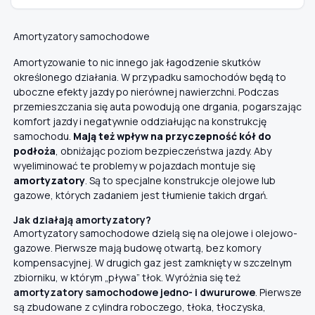
Amortyzatory samochodowe
Amortyzowanie to nic innego jak łagodzenie skutków
określonego działania. W przypadku samochodów będą to
uboczne efekty jazdy po nierównej nawierzchni. Podczas
przemieszczania się auta powodują one drgania, pogarszając
komfort jazdy i negatywnie oddziałując na konstrukcję
samochodu.
Mają też wpływ na przyczepność kół do
podłoża
, obniżając poziom bezpieczeństwa jazdy. Aby
wyeliminować te problemy w pojazdach montuje się
amortyzatory
. Są to specjalne konstrukcje olejowe lub
gazowe, których zadaniem jest tłumienie takich drgań.
Jak działają amortyzatory?
Amortyzatory samochodowe dzielą się na olejowe i olejowo-
gazowe. Pierwsze mają budowę otwartą, bez komory
kompensacyjnej. W drugich gaz jest zamknięty w szczelnym
zbiorniku, w którym „pływa” tłok. Wyróżnia się też
amortyzatory samochodowe jedno- i dwururowe
. Pierwsze
są zbudowane z cylindra roboczego, tłoka, tłoczyska,