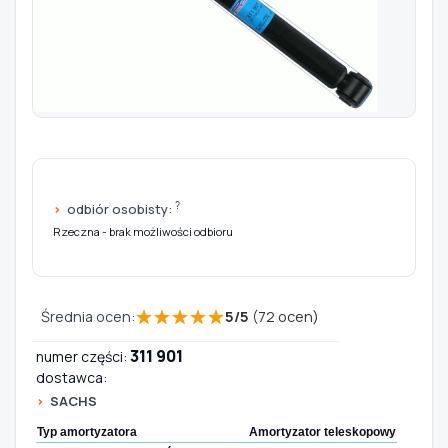
Szukaj pasujących części
Anuluj
?
odbiór osobisty:
Rzeczna - brak możliwości odbioru
★
★
★
★
★
Średnia ocen:
5
/
5
(
72
ocen)
311 901
numer części:
dostawca:
SACHS
Typ amortyzatora
Amortyzator teleskopowy