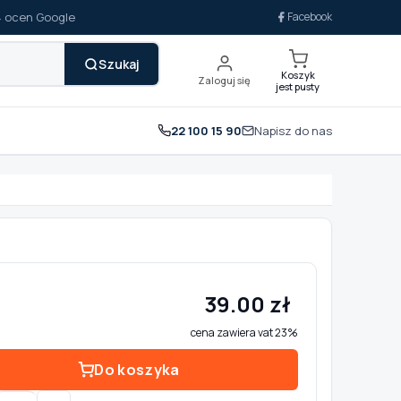
14 ocen Google
Facebook
Szukaj
Koszyk
Zaloguj się
jest pusty
22 100 15 90
Napisz do nas
39.00 zł
cena zawiera vat 23%
Do koszyka