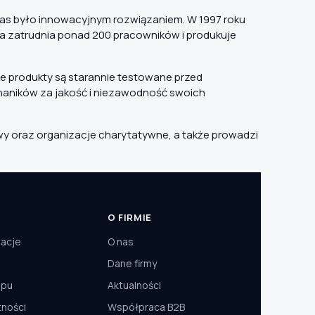
zas było innowacyjnym rozwiązaniem. W 1997 roku
a zatrudnia ponad 200 pracowników i produkuje
ie produkty są starannie testowane przed
chaników za jakość i niezawodność swoich
wy oraz organizacje charytatywne, a także prowadzi
O FIRMIE
macje
O nas
Dane firmy
epu
Aktualności
tności
Współpraca B2B