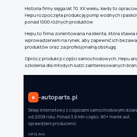
Historia firmy sięga lat 70. XX wieku, kiedy to o
Hepu rozpoczęła produkcję pomp wodnych i pasków 
ponad 1000 różnych produktów.
Hepu to firma zorientowana na klienta, która stawi
wprowadzeniem na rynek, aby zapewnić ich bezawary
produktów oraz za profesjonalną obsługę.
Oprócz produkcji części samochodowych, Hepu angaż
szkolenia dla młodych ludzi zainteresowanych bra
-autoparts
.
pl
e
Sklep internetowy z częściami samochodowymi dział
od 2008 roku. Ponad 3,8 mln części, 80+ marek aut,
sprawdzeni producenci.
INFOLINIA