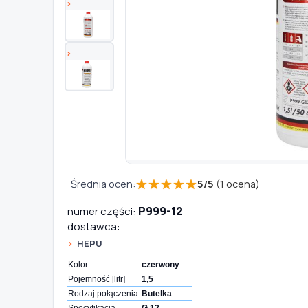
TYP / SILNIK
Szukaj pasujących części
Anuluj
★
★
★
★
★
Średnia ocen:
5
/
5
(
1
ocena)
P999-12
numer części:
dostawca:
HEPU
Kolor
czerwony
Pojemność [litr]
1,5
Rodzaj połączenia
Butelka
Specyfikacja
G 12