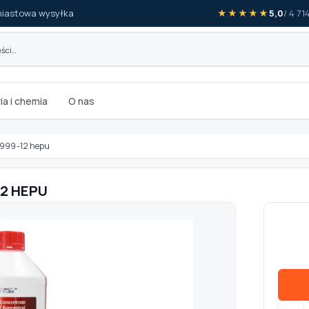
iastowa wysyłka
★★★★★
5,0
/ 4 7
ia i chemia
O nas
999-12 hepu
12 HEPU