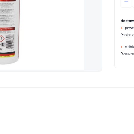
dostaw
prze
Poniedzi
odbi
Rzeczna 