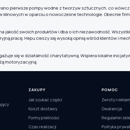
pracowano pierwsze pompy wodne z tworzyw sztucznych, co wówc
klinowych w oparciu o nowoczesne technologie. Obecnie firm
a na jakość swoich produktów i dba o ich niezawodność. Wszystk
jną pracę. Hepu cieszy się wysoką opinią wśród klientów i me
uje się w działalność charytatywną. Wspiera lokalne inicjaty
nżą motoryzacyjną.
ZAKUPY
POMOC
Jak szukać części
Zwroty i rekla
ający
Koszt dostawy
Gwarancja
Formy płatności
Regulamin skl
Czas realizacji
Polityka prywa