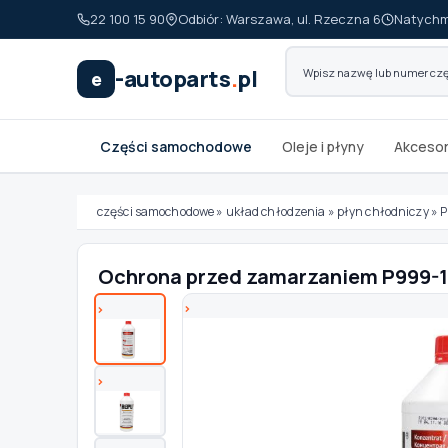
22 100 15 90
Odbiór: Warszawa, ul. Rzeczna 6
Natychm
-autoparts
.
pl
e
Części samochodowe
Oleje i płyny
Akcesor
części samochodowe
»
układ chłodzenia
»
płyn chłodniczy
»
P
Ochrona przed zamarzaniem P999-
Wybierz swój pojazd
MARKA
MODEL