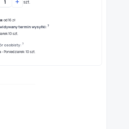
szt.
a:
od 16 zł
?
widywany termin wysyłki:
ałek:10 szt.
?
ór osobisty:
- Poniedziałek: 10 szt.